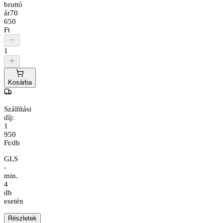
bruttó
ár
70
650
Ft
1
Kosárba
Szállítási
díj:
1
950
Ft/db
GLS
-
min.
4
db
esetén
Részletek