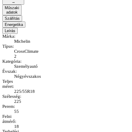
→
Műszaki
adatok
Szállítás
Energetika
Leírás
Márka
:
Michelin
Típus
:
CrossClimate
2
Kategória
:
Személyautó
Évszak
:
Négyévszakos
Teljes
méret
:
225/55R18
Szélesség
:
225
Perem
:
55
Felni
átmérő
:
18
Terhelési