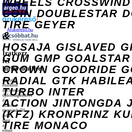
WHEELS
CROSSWIND
5040
COIN
DOUBLESTAR
D
TIRE
GEYER
Árukereső.hu
&
HOSAJA
GISLAVED
G
Iratkozz
GUM
GMP
GOALSTAR
fel
CROWN
GOODRIDE
G
hírlevelünkre!
RADIAL
GTK
HABILE
Értesülj
elsőként
TURBO
INTER
akcióinkról,
újdonságainkról
ACTION
JINTONGDA
és
szakmai
tippjeinkről!
(KFZ)
KRONPRINZ
KU
Add
meg
TIRE
MONACO
az
email