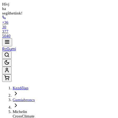
Hívj
ha
segíthetünk!
+36
30
377
5040
Rc
Gumi
Kezdőlap
Gumiabroncs
Michelin
CrossClimate