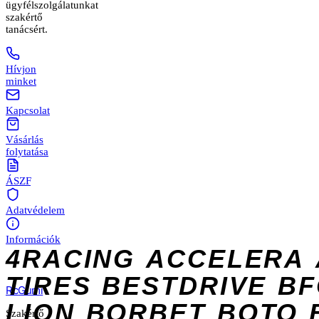
ügyfélszolgálatunkat
szakértő
tanácsért.
Hívjon
minket
Kapcsolat
Vásárlás
folytatása
ÁSZF
Adatvédelem
Információk
4RACING
ACCELERA
TIRES
BESTDRIVE
BF
Rc
Gumi
LION
BORBET
BOTO
Szakértő