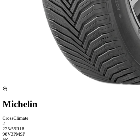
Michelin
CrossClimate
2
225/55R18
98V
3PMSF
FR