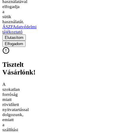
használatával
elfogadja
a
sütik
használatát.
ÁSZF
Adatvédelmi
tájékoztató
Elutasítom
Elfogadom
Tisztelt
Vásárlónk!
A
szokatlan
forróság
miatt
rövidített
nyitvatartással
dolgozunk,
emiatt
a
szállítási