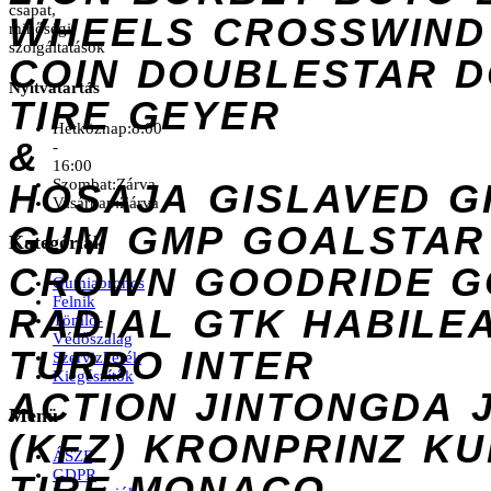
csapat,
WHEELS
CROSSWIND
minőségi
szolgáltatások
COIN
DOUBLESTAR
D
Nyitvatartás
TIRE
GEYER
Hétköznap:
8:00
&
-
16:00
Szombat:
Zárva
HOSAJA
GISLAVED
G
Vasárnap:
Zárva
GUM
GMP
GOALSTAR
Kategóriák
CROWN
GOODRIDE
G
Gumiabroncs
Felnik
RADIAL
GTK
HABILE
Tömlő-
Védőszalag
TURBO
INTER
Szervizkerék
Kiegészítők
ACTION
JINTONGDA
Menü
(KFZ)
KRONPRINZ
KU
ÁSZF
GDPR
TIRE
MONACO