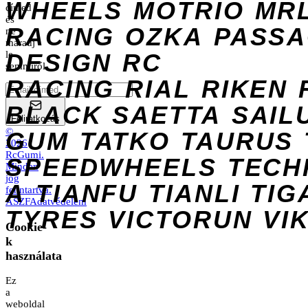
WHEELS
MOTRIO
MR
címed
és
RACING
OZKA
PASS
ne
maradj
DESIGN
le
RC
semmiről.
RACING
RIAL
RIKEN
BLACK
SAETTA
SAIL
Feliratkozás
©
GUM
TATKO
TAURUS
2026
RcGumi
.
SPEEDWHEELS
TECH
Minden
jog
A
TIANFU
TIANLI
TIG
fenntartva.
ÁSZF
Adatvédelem
TYRES
VICTORUN
VI
Cookie-
k
használata
Ez
a
weboldal