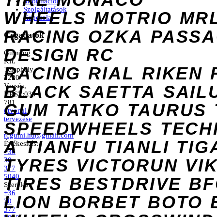
Információk
Szolgáltatások
WHEELS
MOTRIO
MR
Kapcsolat
RACING
OZKA
PASS
Cégadatok
DESIGN
RC
Gumilog
Kft.
RACING
RIAL
RIKEN
Telephely
2220
Vecsés,
BLACK
SAETTA
SAIL
HRSZ:039
781
GUM
TATKO
TAURUS
útvonal
tervezése
SPEEDWHEELS
TECH
→
rcgumi.hu@gmail.com
A
TIANFU
TIANLI
TIG
Értékesítés:
+36
TYRES
VICTORUN
VI
30
377
5040
TIRES
BESTDRIVE
BF
Szerelés:
+36
LION
BORBET
BOTO
30
377