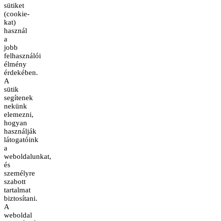
sütiket
(cookie-
kat)
használ
a
jobb
felhasználói
élmény
érdekében.
A
sütik
segítenek
nekünk
elemezni,
hogyan
használják
látogatóink
a
weboldalunkat,
és
személyre
szabott
tartalmat
biztosítani.
A
weboldal