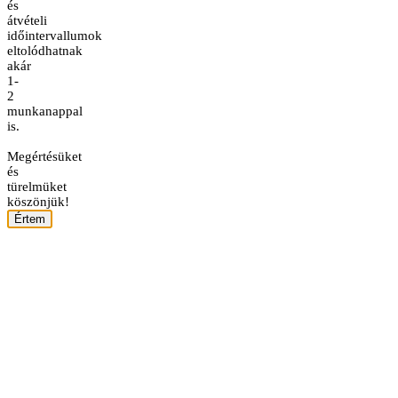
és
átvételi
időintervallumok
eltolódhatnak
akár
1-
2
munkanappal
is.
Megértésüket
és
türelmüket
köszönjük!
Értem