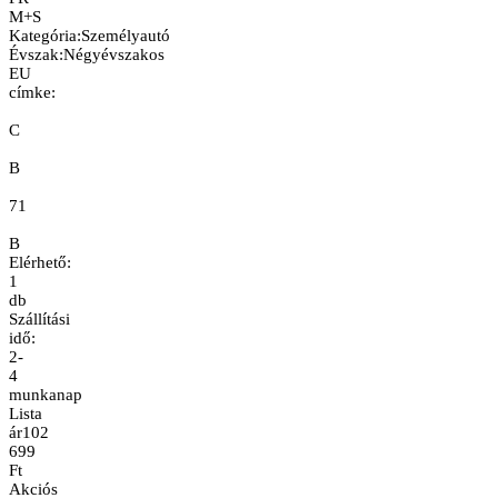
M+S
Kategória
:
Személyautó
Évszak
:
Négyévszakos
EU
címke:
C
B
71
B
Elérhető:
1
db
Szállítási
idő:
2-
4
munkanap
Lista
ár
102
699
Ft
Akciós