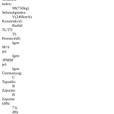
index
:
98
(
750kg
)
Sebességindex
:
V
(
240km/h
)
Konstrukció
:
Radiál
TL/TT
:
TL
Peremvédő
:
Igen
M+S
jel
:
Igen
3PMSF
jel
:
Igen
Üzemanyag
:
C
Tapadás
:
B
Zajszint
:
B
Zajszint
(dB)
:
71
(
dB
)