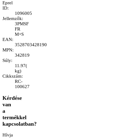
Eprel
ID
:
1096005
Jellemzők
:
3PMSF
FR
M+S
EAN
:
3528703428190
MPN
:
342819
Súly
:
11.97
(
kg
)
Cikkszám
:
RC-
100627
Kérdése
van
a
termékkel
kapcsolatban?
Hívja