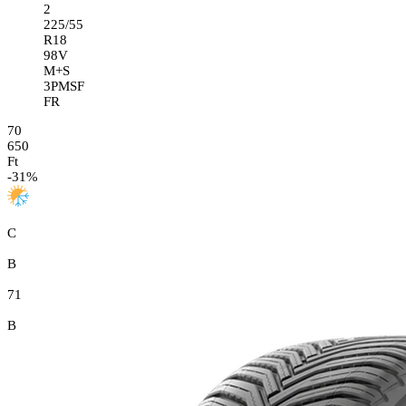
2
225/55
R18
98V
M+S
3PMSF
FR
70
650
Ft
-
31
%
C
B
71
B