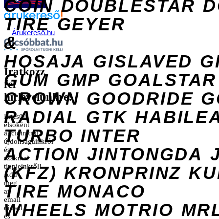
COIN
DOUBLESTAR
D
TIRE
GEYER
Árukereső.hu
&
HOSAJA
GISLAVED
G
Iratkozz
GUM
GMP
GOALSTAR
fel
CROWN
GOODRIDE
G
hírlevelünkre!
RADIAL
GTK
HABILE
Értesülj
elsőként
TURBO
INTER
akcióinkról,
újdonságainkról
ACTION
JINTONGDA
és
szakmai
tippjeinkről!
(KFZ)
KRONPRINZ
KU
Add
meg
TIRE
MONACO
az
email
WHEELS
MOTRIO
MR
címed
és