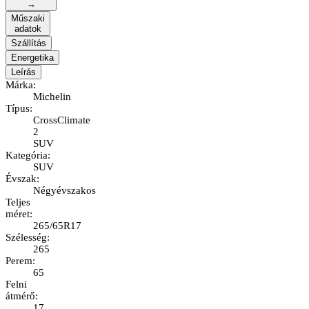
→
Műszaki
adatok
Szállítás
Energetika
Leírás
Márka
:
Michelin
Típus
:
CrossClimate
2
SUV
Kategória
:
SUV
Évszak
:
Négyévszakos
Teljes
méret
:
265/65R17
Szélesség
:
265
Perem
:
65
Felni
átmérő
:
17