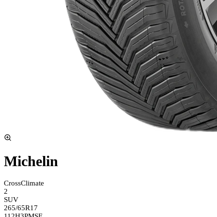
Michelin
CrossClimate
2
SUV
265/65R17
112H
3PMSF