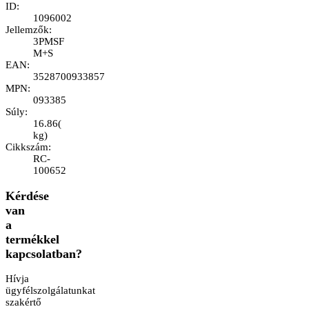
ID
:
1096002
Jellemzők
:
3PMSF
M+S
EAN
:
3528700933857
MPN
:
093385
Súly
:
16.86
(
kg
)
Cikkszám
:
RC-
100652
Kérdése
van
a
termékkel
kapcsolatban?
Hívja
ügyfélszolgálatunkat
szakértő