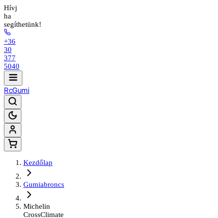
Hívj
ha
segíthetünk!
+36
30
377
5040
Rc
Gumi
Kezdőlap
Gumiabroncs
Michelin
CrossClimate