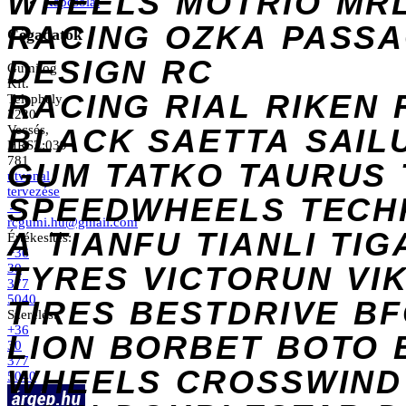
WHEELS
MOTRIO
MR
Kapcsolat
RACING
OZKA
PASS
Cégadatok
DESIGN
RC
Gumilog
Kft.
RACING
RIAL
RIKEN
Telephely
2220
Vecsés,
BLACK
SAETTA
SAIL
HRSZ:039
781
GUM
TATKO
TAURUS
útvonal
tervezése
SPEEDWHEELS
TECH
→
rcgumi.hu@gmail.com
A
TIANFU
TIANLI
TIG
Értékesítés:
+36
TYRES
VICTORUN
VI
30
377
5040
TIRES
BESTDRIVE
BF
Szerelés:
+36
LION
BORBET
BOTO
30
377
WHEELS
CROSSWIND
5040