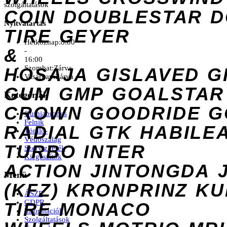
szolgáltatások
COIN
DOUBLESTAR
D
Nyitvatartás
TIRE
GEYER
Hétköznap:
8:00
&
-
16:00
Szombat:
Zárva
HOSAJA
GISLAVED
G
Vasárnap:
Zárva
GUM
GMP
GOALSTAR
Kategóriák
CROWN
GOODRIDE
G
Gumiabroncs
Felnik
RADIAL
GTK
HABILE
Tömlő-
Védőszalag
TURBO
INTER
Szervizkerék
Kiegészítők
ACTION
JINTONGDA
Menü
(KFZ)
KRONPRINZ
KU
ÁSZF
GDPR
TIRE
MONACO
Információk
Szolgáltatások