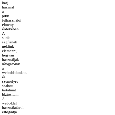
kat)
használ
a
jobb
felhasználói
élmény
érdekében.
A
sütik
segítenek
nekünk
elemezni,
hogyan
használják
látogatóink
a
weboldalunkat,
és
személyre
szabott
tartalmat
biztosítani.
A
weboldal
használatával
elfogadja