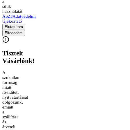
a
sütik
használatát.
ÁSZF
Adatvédelmi
tájékoztató
Elutasítom
Elfogadom
Tisztelt
Vásárlónk!
A
szokatlan
forróság
miatt
rövidített
nyitvatartással
dolgozunk,
emiatt
a
szállítási
és
átvételi