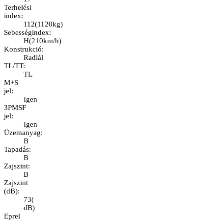
Terhelési
index
:
112
(
1120kg
)
Sebességindex
:
H
(
210km/h
)
Konstrukció
:
Radiál
TL/TT
:
TL
M+S
jel
:
Igen
3PMSF
jel
:
Igen
Üzemanyag
:
B
Tapadás
:
B
Zajszint
:
B
Zajszint
(dB)
:
73
(
dB
)
Eprel