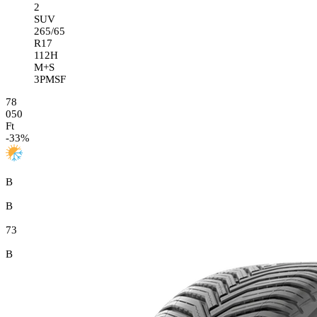
2
SUV
265/65
R17
112H
M+S
3PMSF
78
050
Ft
-
33
%
B
B
73
B