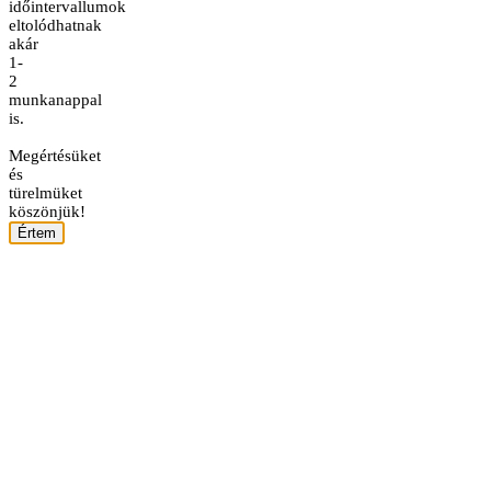
időintervallumok
eltolódhatnak
akár
1-
2
munkanappal
is.
Megértésüket
és
türelmüket
köszönjük!
Értem