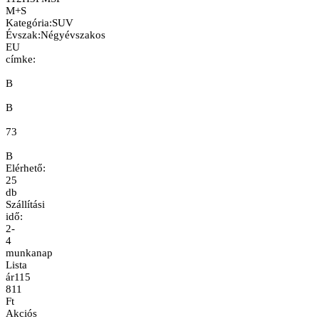
M+S
Kategória
:
SUV
Évszak
:
Négyévszakos
EU
címke:
B
B
73
B
Elérhető:
25
db
Szállítási
idő:
2-
4
munkanap
Lista
ár
115
811
Ft
Akciós