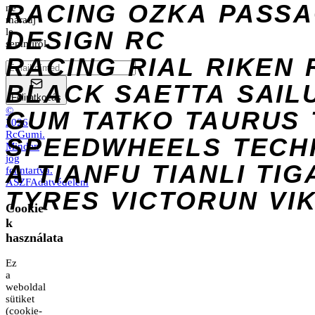
RACING
OZKA
PASS
ne
maradj
DESIGN
le
RC
semmiről.
RACING
RIAL
RIKEN
BLACK
SAETTA
SAIL
Feliratkozás
©
GUM
TATKO
TAURUS
2026
RcGumi
.
SPEEDWHEELS
TECH
Minden
jog
A
TIANFU
TIANLI
TIG
fenntartva.
ÁSZF
Adatvédelem
TYRES
VICTORUN
VI
Cookie-
k
használata
Ez
a
weboldal
sütiket
(cookie-