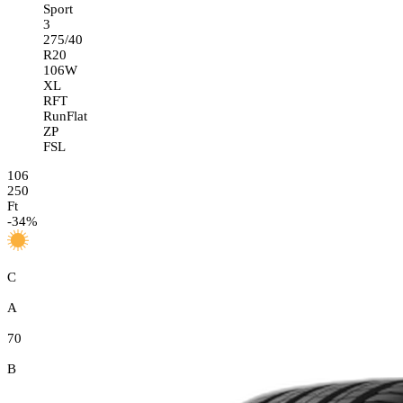
Sport
3
275/40
R20
106W
XL
RFT
RunFlat
ZP
FSL
106
250
Ft
-
34
%
C
A
70
B