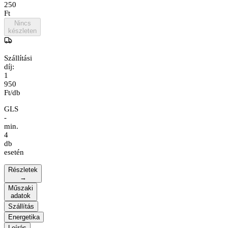
250
Ft
Nincs
készleten
Szállítási
díj:
1
950
Ft/db
GLS
-
min.
4
db
esetén
Részletek
→
Műszaki
adatok
Szállítás
Energetika
Leírás