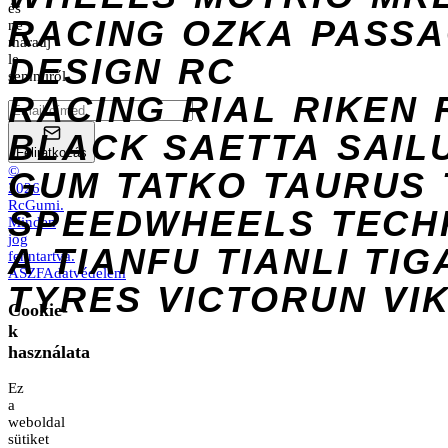
és
RACING
OZKA
PASS
ne
maradj
DESIGN
le
RC
semmiről.
RACING
RIAL
RIKEN
BLACK
SAETTA
SAIL
Feliratkozás
©
GUM
TATKO
TAURUS
2026
RcGumi
.
SPEEDWHEELS
TECH
Minden
jog
A
TIANFU
TIANLI
TIG
fenntartva.
ÁSZF
Adatvédelem
TYRES
VICTORUN
VI
Cookie-
k
használata
Ez
a
weboldal
sütiket