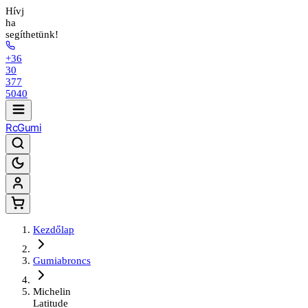
Hívj
ha
segíthetünk!
+36
30
377
5040
Rc
Gumi
Kezdőlap
Gumiabroncs
Michelin
Latitude