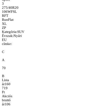
3
275/40R20
106W
FSL
RFT
RunFlat
XL
ZP
Kategória
:
SUV
Évszak
:
Nyári
EU
címke:
C
A
70
B
Lista
ár
160
719
Ft
Akciós
bruttó
ár
106