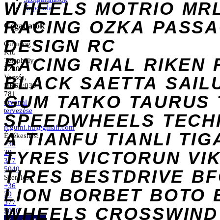
WHEELS
MOTRIO
MR
Kapcsolat
RACING
OZKA
PASS
Cégadatok
DESIGN
RC
Gumilog
Kft.
RACING
RIAL
RIKEN
Telephely
2220
Vecsés,
BLACK
SAETTA
SAIL
HRSZ:039
781
GUM
TATKO
TAURUS
útvonal
tervezése
SPEEDWHEELS
TECH
→
rcgumi.hu@gmail.com
A
TIANFU
TIANLI
TIG
Értékesítés:
+36
TYRES
VICTORUN
VI
30
377
5040
TIRES
BESTDRIVE
BF
Szerelés:
+36
LION
BORBET
BOTO
30
377
WHEELS
CROSSWIND
5040