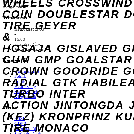
WHEELS
CROSSWIND
minőségi
szolgáltatások
COIN
DOUBLESTAR
D
Nyitvatartás
TIRE
GEYER
Hétköznap:
8:00
&
-
16:00
Szombat:
Zárva
HOSAJA
GISLAVED
G
Vasárnap:
Zárva
GUM
GMP
GOALSTAR
Kategóriák
CROWN
GOODRIDE
G
Gumiabroncs
Felnik
RADIAL
GTK
HABILE
Tömlő-
Védőszalag
TURBO
INTER
Szervizkerék
Kiegészítők
ACTION
JINTONGDA
Menü
(KFZ)
KRONPRINZ
KU
ÁSZF
GDPR
TIRE
MONACO
Információk
Szolgáltatások