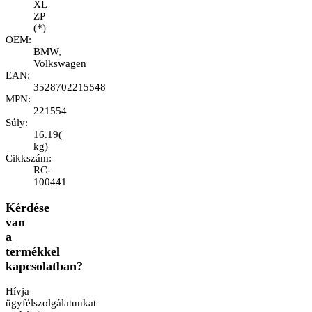
XL
ZP
(*)
OEM
:
BMW,
Volkswagen
EAN
:
3528702215548
MPN
:
221554
Súly
:
16.19
(
kg
)
Cikkszám
:
RC-
100441
Kérdése
van
a
termékkel
kapcsolatban?
Hívja
ügyfélszolgálatunkat