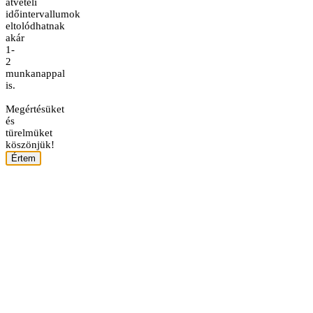
átvételi
időintervallumok
eltolódhatnak
akár
1-
2
munkanappal
is.
Megértésüket
és
türelmüket
köszönjük!
Értem