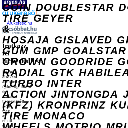
COIN
DOUBLESTAR
D
TIRE
GEYER
Árukereső.hu
&
HOSAJA
GISLAVED
G
Iratkozz
GUM
GMP
GOALSTAR
fel
CROWN
GOODRIDE
G
hírlevelünkre!
RADIAL
GTK
HABILE
Értesülj
elsőként
TURBO
INTER
akcióinkról,
újdonságainkról
ACTION
JINTONGDA
és
szakmai
tippjeinkről!
(KFZ)
KRONPRINZ
KU
Add
meg
TIRE
MONACO
az
email
WHEELS
MOTRIO
MR
címed