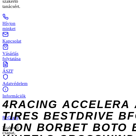
szakértő
tanácsért.
Hívjon
minket
Kapcsolat
Vásárlás
folytatása
ÁSZF
Adatvédelem
Információk
4RACING
ACCELERA
TIRES
BESTDRIVE
BF
Rc
Gumi
LION
BORBET
BOTO
Szakértő
csapat,