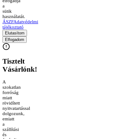
elfogadja
a
sütik
használatát.
ÁSZF
Adatvédelmi
tájékoztató
Elutasítom
Elfogadom
Tisztelt
Vásárlónk!
A
szokatlan
forróság
miatt
rövidített
nyitvatartással
dolgozunk,
emiatt
a
szállítási
és