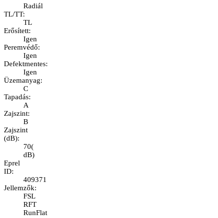
Radiál
TL/TT
:
TL
Erősített
:
Igen
Peremvédő
:
Igen
Defektmentes
:
Igen
Üzemanyag
:
C
Tapadás
:
A
Zajszint
:
B
Zajszint
(dB)
:
70
(
dB
)
Eprel
ID
:
409371
Jellemzők
:
FSL
RFT
RunFlat