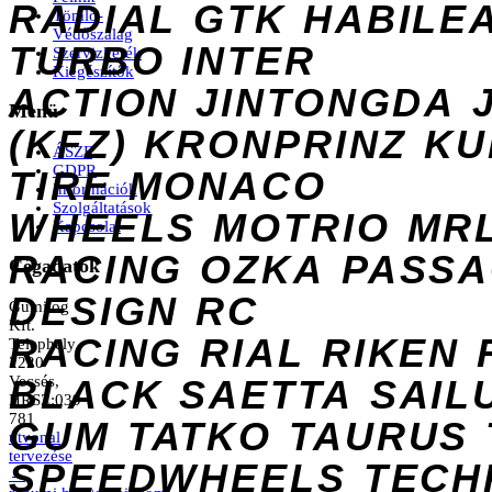
RADIAL
GTK
HABILE
Tömlő-
Védőszalag
TURBO
INTER
Szervizkerék
Kiegészítők
ACTION
JINTONGDA
Menü
(KFZ)
KRONPRINZ
KU
ÁSZF
GDPR
TIRE
MONACO
Információk
Szolgáltatások
WHEELS
MOTRIO
MR
Kapcsolat
RACING
OZKA
PASS
Cégadatok
DESIGN
RC
Gumilog
Kft.
RACING
RIAL
RIKEN
Telephely
2220
Vecsés,
BLACK
SAETTA
SAIL
HRSZ:039
781
GUM
TATKO
TAURUS
útvonal
tervezése
SPEEDWHEELS
TECH
→