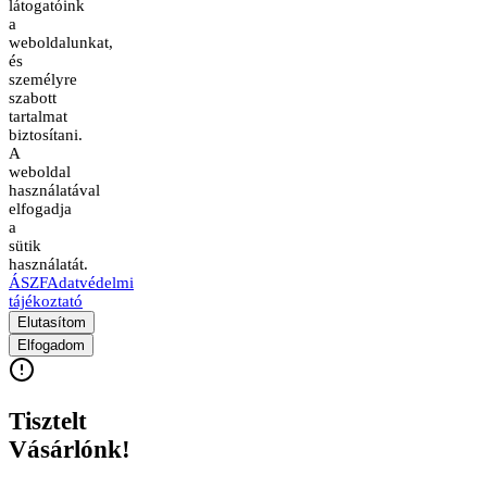
látogatóink
a
weboldalunkat,
és
személyre
szabott
tartalmat
biztosítani.
A
weboldal
használatával
elfogadja
a
sütik
használatát.
ÁSZF
Adatvédelmi
tájékoztató
Elutasítom
Elfogadom
Tisztelt
Vásárlónk!