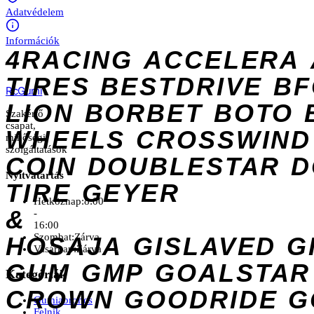
Adatvédelem
Információk
4RACING
ACCELERA
TIRES
BESTDRIVE
BF
Rc
Gumi
LION
BORBET
BOTO
Szakértő
csapat,
WHEELS
CROSSWIND
minőségi
szolgáltatások
COIN
DOUBLESTAR
D
Nyitvatartás
TIRE
GEYER
Hétköznap:
8:00
&
-
16:00
Szombat:
Zárva
HOSAJA
GISLAVED
G
Vasárnap:
Zárva
GUM
GMP
GOALSTAR
Kategóriák
CROWN
GOODRIDE
G
Gumiabroncs
Felnik