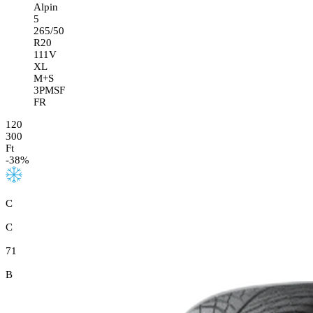
Alpin
5
265/50
R20
111V
XL
M+S
3PMSF
FR
120
300
Ft
-
38
%
C
C
71
B