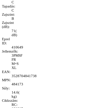
C
Tapadás
:
C
Zajszint
:
B
Zajszint
(dB)
:
71
(
dB
)
Eprel
ID
:
410649
Jellemzők
:
3PMSF
FR
M+S
XL
EAN
:
3528704841738
MPN
:
484173
Súly
:
14.6
(
kg
)
Cikkszám
:
RC-