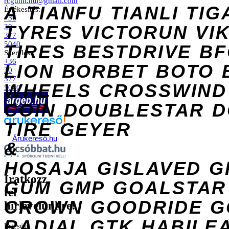
rcgumi.hu@gmail.com
A
TIANFU
TIANLI
TIG
Értékesítés:
+36
TYRES
VICTORUN
VI
30
377
5040
TIRES
BESTDRIVE
BF
Szerelés:
+36
LION
BORBET
BOTO
30
377
WHEELS
CROSSWIND
5040
COIN
DOUBLESTAR
D
TIRE
GEYER
Árukereső.hu
&
HOSAJA
GISLAVED
G
Iratkozz
GUM
GMP
GOALSTAR
fel
CROWN
GOODRIDE
G
hírlevelünkre!
RADIAL
GTK
HABILE
Értesülj