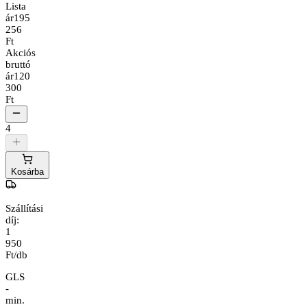
Lista
ár
195
256
Ft
Akciós
bruttó
ár
120
300
Ft
4
Kosárba
Szállítási
díj:
1
950
Ft/db
GLS
-
min.