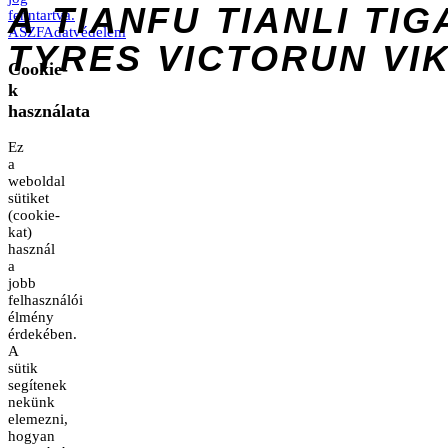
A
TIANFU
TIANLI
TIG
fenntartva.
ÁSZF
Adatvédelem
TYRES
VICTORUN
VI
Cookie-
k
használata
Ez
a
weboldal
sütiket
(cookie-
kat)
használ
a
jobb
felhasználói
élmény
érdekében.
A
sütik
segítenek
nekünk
elemezni,
hogyan