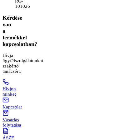
RC-
101026
Kérdése
van
a
termékkel
kapcsolatban?
Hívja
ügyfélszolgálatunkat
szakértő
tanácsért.
Hívjon
minket
Kapcsolat
Vásárlás
folytatása
ÁSZF