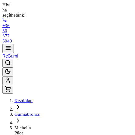
Hívj
ha
segíthetünk!
+36
30
377
5040
Rc
Gumi
Kezdőlap
Gumiabroncs
Michelin
Pilot