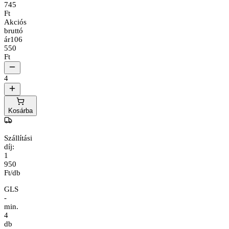
745
Ft
Akciós
bruttó
ár
106
550
Ft
4
Kosárba
Szállítási
díj:
1
950
Ft/db
GLS
-
min.
4
db