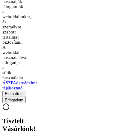
használják
látogatóink
a
weboldalunkat,
és
személyre
szabott
tartalmat
biztosítani.
A
weboldal
használatával
elfogadja
a
sütik
használatát.
ÁSZF
Adatvédelmi
tájékoztató
Elutasítom
Elfogadom
Tisztelt
Vásárlónk!