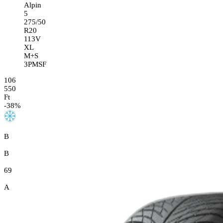
Alpin
5
275/50
R20
113V
XL
M+S
3PMSF
106
550
Ft
-
38
%
B
B
69
A