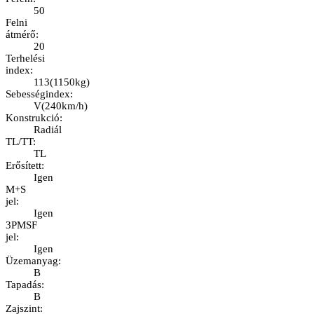
50
Felni
átmérő
:
20
Terhelési
index
:
113
(
1150kg
)
Sebességindex
:
V
(
240km/h
)
Konstrukció
:
Radiál
TL/TT
:
TL
Erősített
:
Igen
M+S
jel
:
Igen
3PMSF
jel
:
Igen
Üzemanyag
:
B
Tapadás
:
B
Zajszint
: