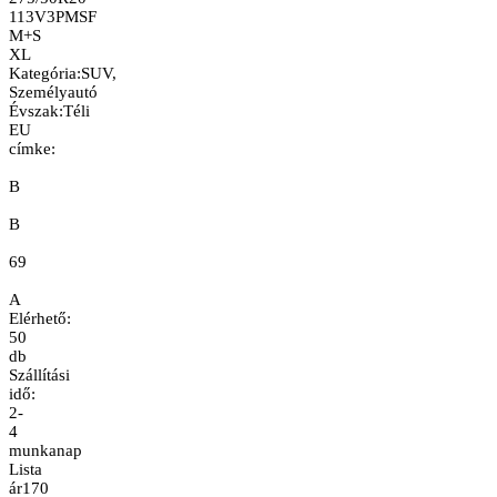
113V
3PMSF
M+S
XL
Kategória
:
SUV,
Személyautó
Évszak
:
Téli
EU
címke:
B
B
69
A
Elérhető:
50
db
Szállítási
idő:
2-
4
munkanap
Lista
ár
170