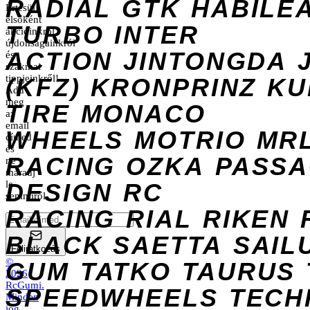
RADIAL
GTK
HABILE
Értesülj
elsőként
TURBO
INTER
akcióinkról,
újdonságainkról
ACTION
JINTONGDA
és
szakmai
tippjeinkről!
(KFZ)
KRONPRINZ
KU
Add
meg
TIRE
MONACO
az
email
WHEELS
MOTRIO
MR
címed
és
RACING
OZKA
PASS
ne
maradj
DESIGN
le
RC
semmiről.
RACING
RIAL
RIKEN
BLACK
SAETTA
SAIL
Feliratkozás
©
GUM
TATKO
TAURUS
2026
RcGumi
.
SPEEDWHEELS
TECH
Minden
jog