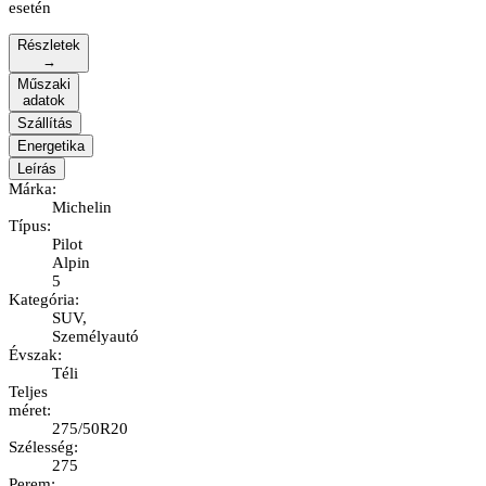
esetén
Részletek
→
Műszaki
adatok
Szállítás
Energetika
Leírás
Márka
:
Michelin
Típus
:
Pilot
Alpin
5
Kategória
:
SUV,
Személyautó
Évszak
:
Téli
Teljes
méret
:
275/50R20
Szélesség
:
275
Perem
: