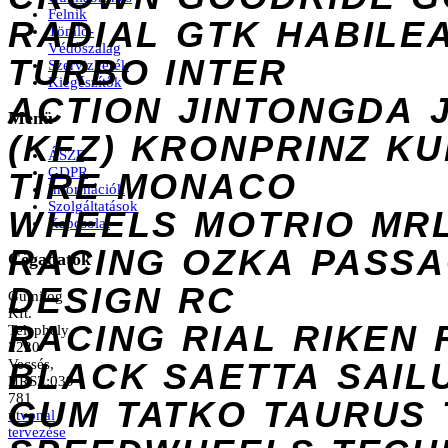
Felnik
RADIAL
GTK
HABILE
Tömlő-
Védőszalag
TURBO
INTER
Szervizkerék
Kiegészítők
ACTION
JINTONGDA
Menü
(KFZ)
KRONPRINZ
KU
ÁSZF
GDPR
TIRE
MONACO
Információk
Szolgáltatások
WHEELS
MOTRIO
MR
Kapcsolat
RACING
OZKA
PASS
Cégadatok
DESIGN
RC
Gumilog
Kft.
RACING
RIAL
RIKEN
Telephely
2220
Vecsés,
BLACK
SAETTA
SAIL
HRSZ:039
781
GUM
TATKO
TAURUS
útvonal
tervezése