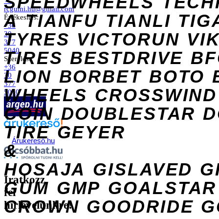
SPEEDWHEELS
TECH
→
rcgumi.hu@gmail.com
A
TIANFU
TIANLI
TIG
Értékesítés:
+36
TYRES
VICTORUN
VI
30
377
5040
TIRES
BESTDRIVE
BF
Szerelés:
+36
LION
BORBET
BOTO
30
377
WHEELS
CROSSWIND
5040
COIN
DOUBLESTAR
D
TIRE
GEYER
Árukereső.hu
&
HOSAJA
GISLAVED
G
Iratkozz
GUM
GMP
GOALSTAR
fel
CROWN
GOODRIDE
G
hírlevelünkre!