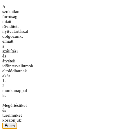
A
szokatlan
forróság
miatt
rövidített
nyitvatartással
dolgozunk,
emiatt
a
szállítási
és
átvételi
időintervallumok
eltolódhatnak
akár
1-
2
munkanappal
is.
Megértésüket
és
türelmüket
köszönjük!
Értem