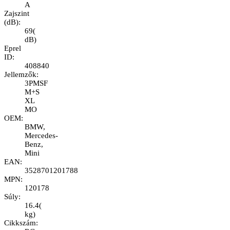
A
Zajszint
(dB)
:
69
(
dB
)
Eprel
ID
:
408840
Jellemzők
:
3PMSF
M+S
XL
MO
OEM
:
BMW,
Mercedes-
Benz,
Mini
EAN
:
3528701201788
MPN
:
120178
Súly
:
16.4
(
kg
)
Cikkszám
: