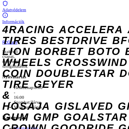
Adatvédelem
Információk
4RACING
ACCELERA
TIRES
BESTDRIVE
BF
Rc
Gumi
LION
BORBET
BOTO
Szakértő
csapat,
WHEELS
CROSSWIND
minőségi
szolgáltatások
COIN
DOUBLESTAR
D
Nyitvatartás
TIRE
GEYER
Hétköznap:
8:00
&
-
16:00
Szombat:
Zárva
HOSAJA
GISLAVED
G
Vasárnap:
Zárva
GUM
GMP
GOALSTAR
Kategóriák
CROWN
GOODRIDE
G
Gumiabroncs