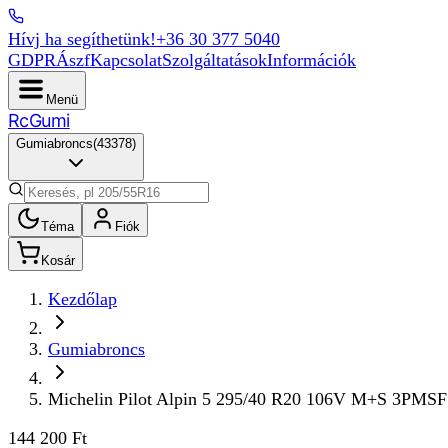
Hívj ha segíthetünk!
+36 30 377 5040
GDPR
Ászf
Kapcsolat
Szolgáltatások
Információk
Menü
Rc
Gumi
Gumiabroncs
(
43378
)
Téma
Fiók
Kosár
Kezdőlap
Gumiabroncs
Michelin Pilot Alpin 5 295/40 R20 106V M+S 3PMSF
144 200 Ft