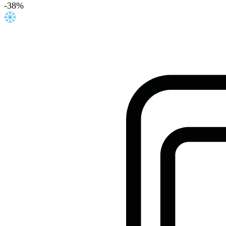
-
38
%