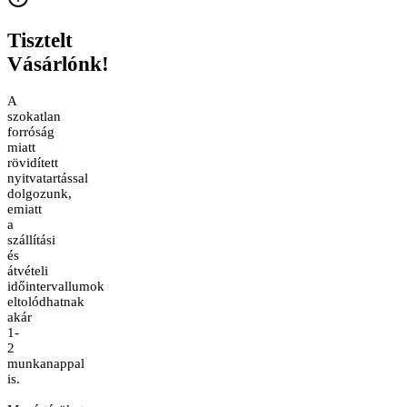
Tisztelt
Vásárlónk!
A
szokatlan
forróság
miatt
rövidített
nyitvatartással
dolgozunk,
emiatt
a
szállítási
és
átvételi
időintervallumok
eltolódhatnak
akár
1-
2
munkanappal
is.