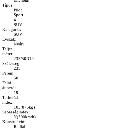
Michelin
Típus
:
Pilot
Sport
4
SUV
Kategória
:
SUV
Évszak
:
Nyári
Teljes
méret
:
235/50R19
Szélesség
:
235
Perem
:
50
Felni
átmérő
:
19
Terhelési
index
:
103
(
875kg
)
Sebességindex
:
Y
(
300km/h
)
Konstrukció
:
Radiál