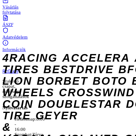
Vásárlás
folytatása
ÁSZF
Adatvédelem
Információk
4RACING
ACCELERA
TIRES
BESTDRIVE
BF
Rc
Gumi
LION
BORBET
BOTO
Szakértő
csapat,
WHEELS
CROSSWIND
minőségi
szolgáltatások
COIN
DOUBLESTAR
D
Nyitvatartás
TIRE
GEYER
Hétköznap:
8:00
&
-
16:00
Szombat:
Zárva