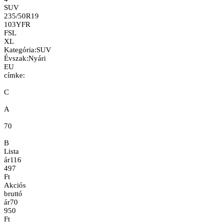
SUV
235/50R19
103Y
FR
FSL
XL
Kategória
:
SUV
Évszak
:
Nyári
EU
címke:
C
A
70
B
Lista
ár
116
497
Ft
Akciós
bruttó
ár
70
950
Ft