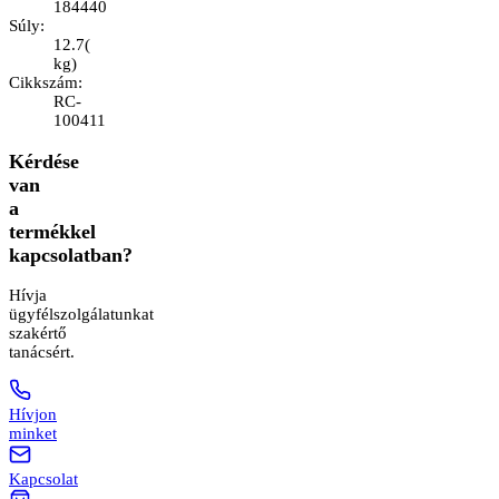
184440
Súly
:
12.7
(
kg
)
Cikkszám
:
RC-
100411
Kérdése
van
a
termékkel
kapcsolatban?
Hívja
ügyfélszolgálatunkat
szakértő
tanácsért.
Hívjon
minket
Kapcsolat