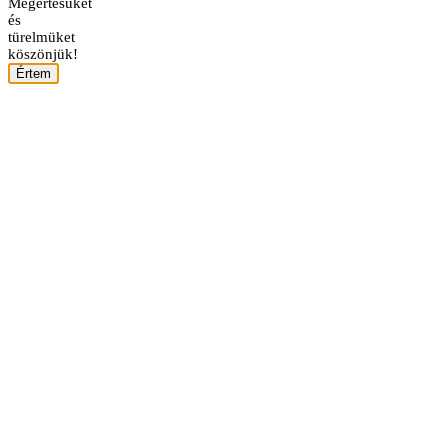
Megértésüket
és
türelmüket
köszönjük!
Értem