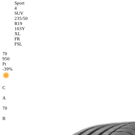
Sport
4
SUV
235/50
R19
103Y
XL
FR
FSL
70
950
Ft
-
39
%
C
A
70
B