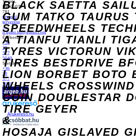
Vecsés,
BLACK
SAETTA
SAIL
HRSZ:039
781
GUM
TATKO
TAURUS
útvonal
tervezése
SPEEDWHEELS
TECH
→
rcgumi.hu@gmail.com
A
TIANFU
TIANLI
TIG
Értékesítés:
+36
TYRES
VICTORUN
VI
30
377
5040
TIRES
BESTDRIVE
BF
Szerelés:
+36
LION
BORBET
BOTO
30
377
WHEELS
CROSSWIND
5040
COIN
DOUBLESTAR
D
TIRE
GEYER
Árukereső.hu
&
HOSAJA
GISLAVED
G