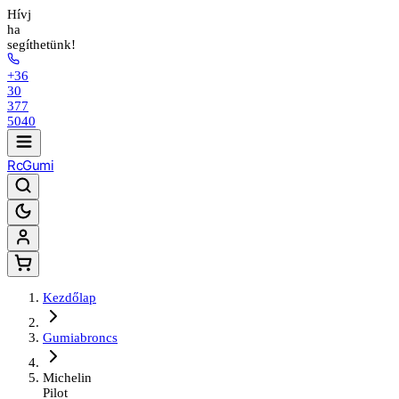
Hívj
ha
segíthetünk!
+36
30
377
5040
Rc
Gumi
Kezdőlap
Gumiabroncs
Michelin
Pilot