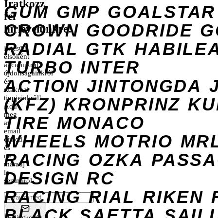
Iratkozz
GUM
GMP
GOALSTAR
fel
CROWN
GOODRIDE
G
hírlevelünkre!
RADIAL
GTK
HABILE
Értesülj
elsőként
TURBO
INTER
akcióinkról,
újdonságainkról
ACTION
JINTONGDA
és
szakmai
tippjeinkről!
(KFZ)
KRONPRINZ
KU
Add
meg
TIRE
MONACO
az
email
WHEELS
MOTRIO
MR
címed
és
RACING
OZKA
PASS
ne
maradj
DESIGN
le
RC
semmiről.
RACING
RIAL
RIKEN
BLACK
SAETTA
SAIL
Feliratkozás