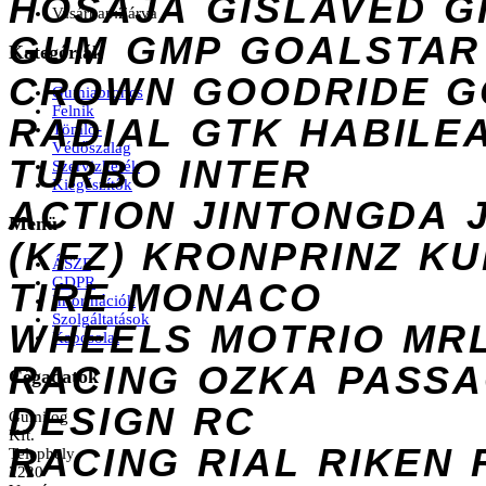
HOSAJA
GISLAVED
G
Vasárnap:
Zárva
GUM
GMP
GOALSTAR
Kategóriák
CROWN
GOODRIDE
G
Gumiabroncs
Felnik
RADIAL
GTK
HABILE
Tömlő-
Védőszalag
TURBO
INTER
Szervizkerék
Kiegészítők
ACTION
JINTONGDA
Menü
(KFZ)
KRONPRINZ
KU
ÁSZF
GDPR
TIRE
MONACO
Információk
Szolgáltatások
WHEELS
MOTRIO
MR
Kapcsolat
RACING
OZKA
PASS
Cégadatok
DESIGN
RC
Gumilog
Kft.
RACING
RIAL
RIKEN
Telephely
2220