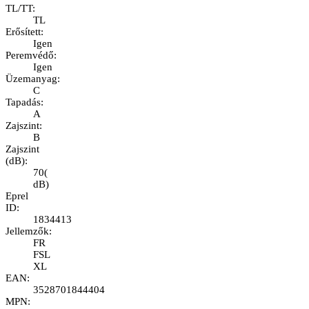
TL/TT
:
TL
Erősített
:
Igen
Peremvédő
:
Igen
Üzemanyag
:
C
Tapadás
:
A
Zajszint
:
B
Zajszint
(dB)
:
70
(
dB
)
Eprel
ID
:
1834413
Jellemzők
:
FR
FSL
XL
EAN
:
3528701844404
MPN
: