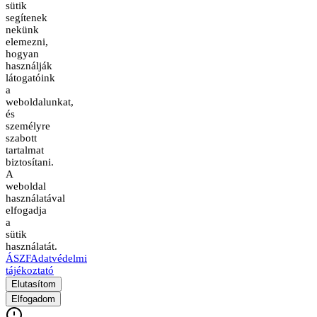
sütik
segítenek
nekünk
elemezni,
hogyan
használják
látogatóink
a
weboldalunkat,
és
személyre
szabott
tartalmat
biztosítani.
A
weboldal
használatával
elfogadja
a
sütik
használatát.
ÁSZF
Adatvédelmi
tájékoztató
Elutasítom
Elfogadom