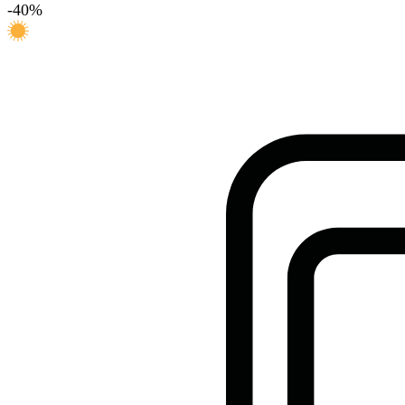
-
40
%