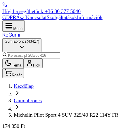
Hívj ha segíthetünk!
+36 30 377 5040
GDPR
Ászf
Kapcsolat
Szolgáltatások
Információk
Menü
Rc
Gumi
Gumiabroncs
(
43417
)
Téma
Fiók
Kosár
Kezdőlap
Gumiabroncs
Michelin Pilot Sport 4 SUV 325/40 R22 114Y FR
174 350 Ft