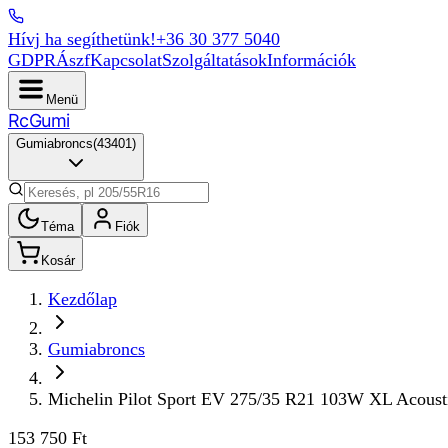
Hívj ha segíthetünk!
+36 30 377 5040
GDPR
Ászf
Kapcsolat
Szolgáltatások
Információk
Menü
Rc
Gumi
Gumiabroncs
(
43401
)
Téma
Fiók
Kosár
Kezdőlap
Gumiabroncs
Michelin Pilot Sport EV 275/35 R21 103W XL Acoust
153 750 Ft