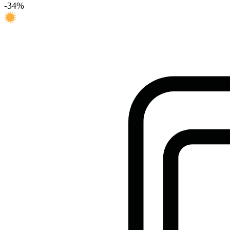
-
34
%