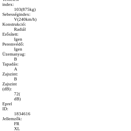
index
:
103
(
875kg
)
Sebességindex
:
V
(
240km/h
)
Konstrukció
:
Radiál
Erősített
:
Igen
Peremvédő
:
Igen
Üzemanyag
:
B
Tapadás
:
A
Zajszint
:
B
Zajszint
(dB)
:
72
(
dB
)
Eprel
ID
:
1834616
Jellemzők
:
FR
XL