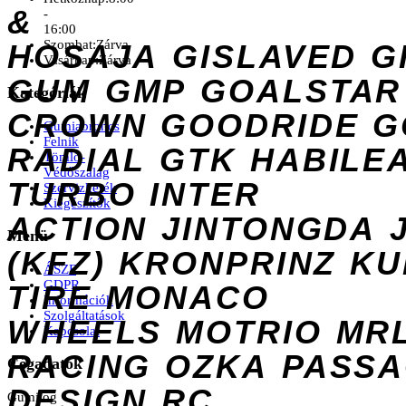
&
-
16:00
Szombat:
Zárva
HOSAJA
GISLAVED
G
Vasárnap:
Zárva
GUM
GMP
GOALSTAR
Kategóriák
CROWN
GOODRIDE
G
Gumiabroncs
Felnik
RADIAL
GTK
HABILE
Tömlő-
Védőszalag
TURBO
INTER
Szervizkerék
Kiegészítők
ACTION
JINTONGDA
Menü
(KFZ)
KRONPRINZ
KU
ÁSZF
GDPR
TIRE
MONACO
Információk
Szolgáltatások
WHEELS
MOTRIO
MR
Kapcsolat
RACING
OZKA
PASS
Cégadatok
DESIGN
RC
Gumilog