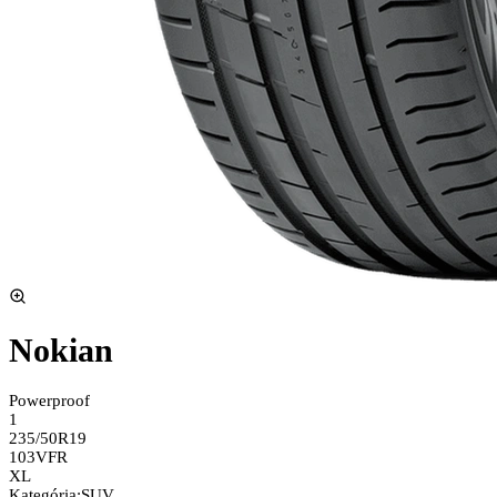
Nokian
Powerproof
1
235/50R19
103V
FR
XL
Kategória
:
SUV,