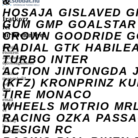
&
HOSAJA
GISLAVED
G
Iratkozz
GUM
GMP
GOALSTAR
fel
CROWN
GOODRIDE
G
hírlevelünkre!
RADIAL
GTK
HABILE
Értesülj
elsőként
TURBO
INTER
akcióinkról,
újdonságainkról
ACTION
JINTONGDA
és
szakmai
tippjeinkről!
(KFZ)
KRONPRINZ
KU
Add
meg
TIRE
MONACO
az
email
WHEELS
MOTRIO
MR
címed
és
RACING
OZKA
PASS
ne
maradj
DESIGN
le
RC
semmiről.