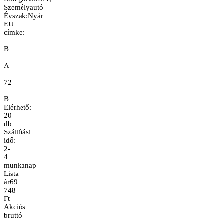
Személyautó
Évszak
:
Nyári
EU
címke:
B
A
72
B
Elérhető:
20
db
Szállítási
idő:
2-
4
munkanap
Lista
ár
69
748
Ft
Akciós
bruttó