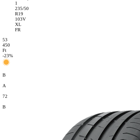
1
235/50
R19
103V
XL
FR
53
450
Ft
-
23
%
B
A
72
B