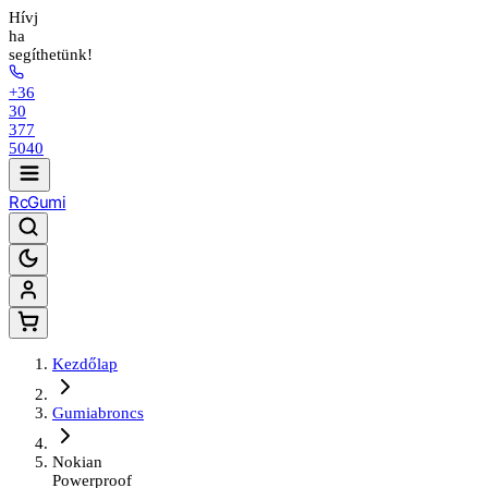
Hívj
ha
segíthetünk!
+36
30
377
5040
Rc
Gumi
Kezdőlap
Gumiabroncs
Nokian
Powerproof