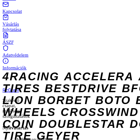
Kapcsolat
Vásárlás
folytatása
ÁSZF
Adatvédelem
Információk
4RACING
ACCELERA
TIRES
BESTDRIVE
BF
Rc
Gumi
LION
BORBET
BOTO
Szakértő
csapat,
WHEELS
CROSSWIND
minőségi
szolgáltatások
COIN
DOUBLESTAR
D
Nyitvatartás
TIRE
GEYER
Hétköznap:
8:00