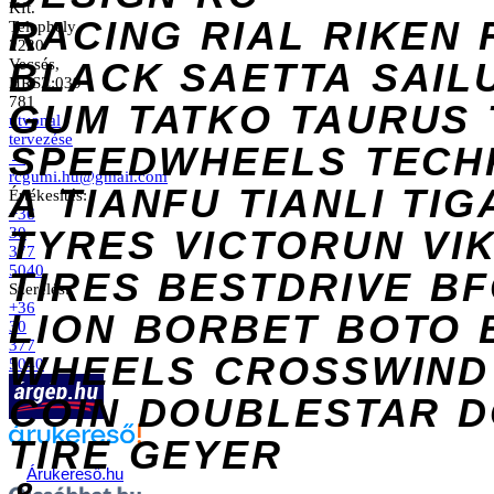
Kft.
RACING
RIAL
RIKEN
Telephely
2220
Vecsés,
BLACK
SAETTA
SAIL
HRSZ:039
781
GUM
TATKO
TAURUS
útvonal
tervezése
SPEEDWHEELS
TECH
→
rcgumi.hu@gmail.com
A
TIANFU
TIANLI
TIG
Értékesítés:
+36
TYRES
VICTORUN
VI
30
377
5040
TIRES
BESTDRIVE
BF
Szerelés:
+36
LION
BORBET
BOTO
30
377
WHEELS
CROSSWIND
5040
COIN
DOUBLESTAR
D
TIRE
GEYER
Árukereső.hu