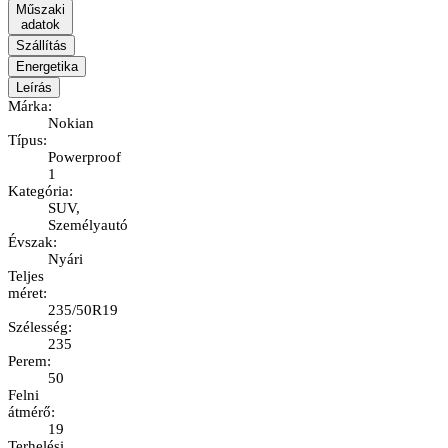
Műszaki
adatok
Szállítás
Energetika
Leírás
Márka
:
Nokian
Típus
:
Powerproof
1
Kategória
:
SUV,
Személyautó
Évszak
:
Nyári
Teljes
méret
:
235/50R19
Szélesség
:
235
Perem
:
50
Felni
átmérő
:
19
Terhelési