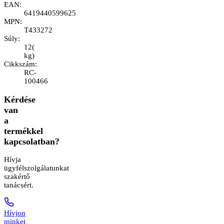
EAN
:
6419440599625
MPN
:
T433272
Súly
:
12
(
kg
)
Cikkszám
:
RC-
100466
Kérdése
van
a
termékkel
kapcsolatban?
Hívja
ügyfélszolgálatunkat
szakértő
tanácsért.
Hívjon
minket