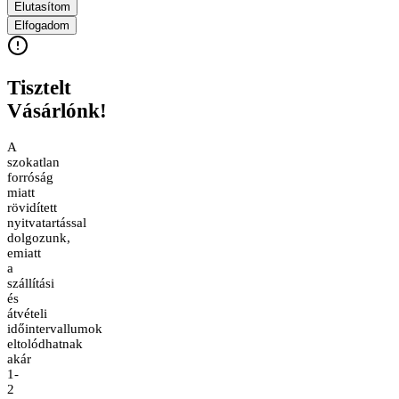
Elutasítom
Elfogadom
Tisztelt
Vásárlónk!
A
szokatlan
forróság
miatt
rövidített
nyitvatartással
dolgozunk,
emiatt
a
szállítási
és
átvételi
időintervallumok
eltolódhatnak
akár
1-
2