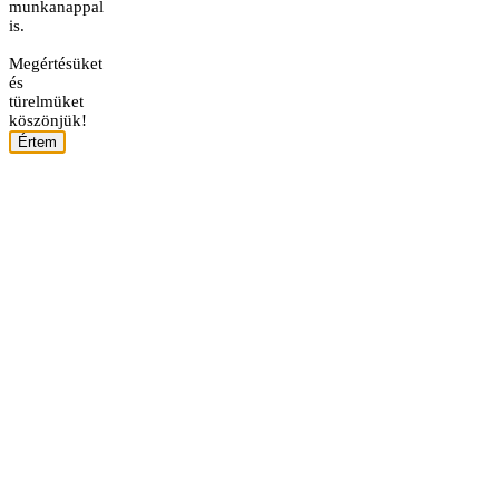
munkanappal
is.
Megértésüket
és
türelmüket
köszönjük!
Értem