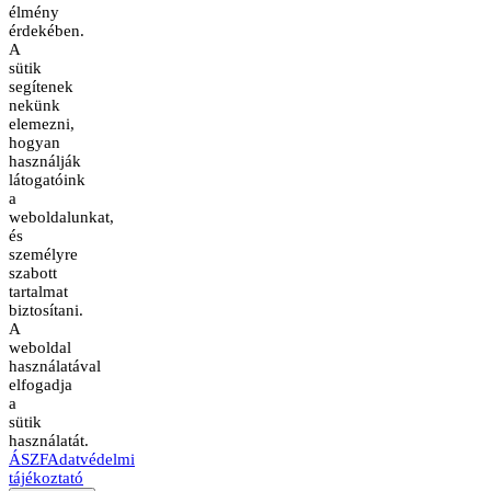
élmény
érdekében.
A
sütik
segítenek
nekünk
elemezni,
hogyan
használják
látogatóink
a
weboldalunkat,
és
személyre
szabott
tartalmat
biztosítani.
A
weboldal
használatával
elfogadja
a
sütik
használatát.
ÁSZF
Adatvédelmi
tájékoztató