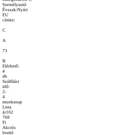
Személyautó
Évszak
:
Nyári
EU
címke:
C
A
73
B
Elérhető:
4
db
Szállítási
idő:
2-
4
munkanap
Lista
ár
102
768
Ft
Akciós
bruttó