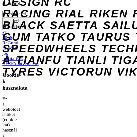
DESIGN
RC
semmiről.
RACING
RIAL
RIKEN
BLACK
SAETTA
SAIL
Feliratkozás
©
GUM
TATKO
TAURUS
2026
RcGumi
.
SPEEDWHEELS
TECH
Minden
jog
A
TIANFU
TIANLI
TIG
fenntartva.
ÁSZF
Adatvédelem
TYRES
VICTORUN
VI
Cookie-
k
használata
Ez
a
weboldal
sütiket
(cookie-
kat)
használ
a