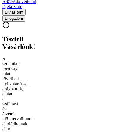
ÁSZF
Adatvédelmi
tájékoztató
Elutasítom
Elfogadom
Tisztelt
Vásárlónk!
A
szokatlan
forróság
miatt
rövidített
nyitvatartással
dolgozunk,
emiatt
a
szállítási
és
átvételi
időintervallumok
eltolódhatnak
akár