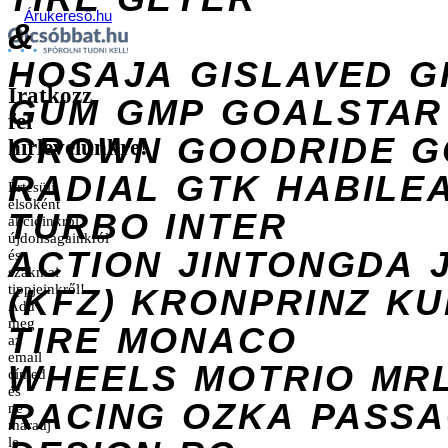
Árukereső.hu
&
HOSAJA
GISLAVED
G
Iratkozz
GUM
GMP
GOALSTAR
fel
CROWN
GOODRIDE
G
hírlevelünkre!
RADIAL
GTK
HABILE
Értesülj
elsőként
TURBO
INTER
akcióinkról,
újdonságainkról
ACTION
JINTONGDA
és
szakmai
tippjeinkről!
(KFZ)
KRONPRINZ
KU
Add
meg
TIRE
MONACO
az
email
WHEELS
MOTRIO
MR
címed
és
RACING
OZKA
PASS
ne
maradj
le