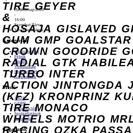
TIRE
GEYER
Hétköznap:
8:00
&
-
16:00
Szombat:
Zárva
HOSAJA
GISLAVED
G
Vasárnap:
Zárva
GUM
GMP
GOALSTAR
Kategóriák
CROWN
GOODRIDE
G
Gumiabroncs
Felnik
RADIAL
GTK
HABILE
Tömlő-
Védőszalag
TURBO
INTER
Szervizkerék
Kiegészítők
ACTION
JINTONGDA
Menü
(KFZ)
KRONPRINZ
KU
ÁSZF
GDPR
TIRE
MONACO
Információk
Szolgáltatások
WHEELS
MOTRIO
MR
Kapcsolat
RACING
OZKA
PASS
Cégadatok