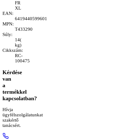
FR
XL
EAN
:
6419440599601
MPN
:
T433290
Súly
:
14
(
kg
)
Cikkszám
:
RC-
100475
Kérdése
van
a
termékkel
kapcsolatban?
Hívja
ügyfélszolgálatunkat
szakértő
tanácsért.