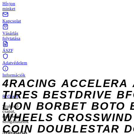
Hívjon
minket
Kapcsolat
Vásárlás
folytatása
ÁSZF
Adatvédelem
Információk
4RACING
ACCELERA
TIRES
BESTDRIVE
BF
Rc
Gumi
LION
BORBET
BOTO
Szakértő
csapat,
WHEELS
CROSSWIND
minőségi
szolgáltatások
COIN
DOUBLESTAR
D
Nyitvatartás