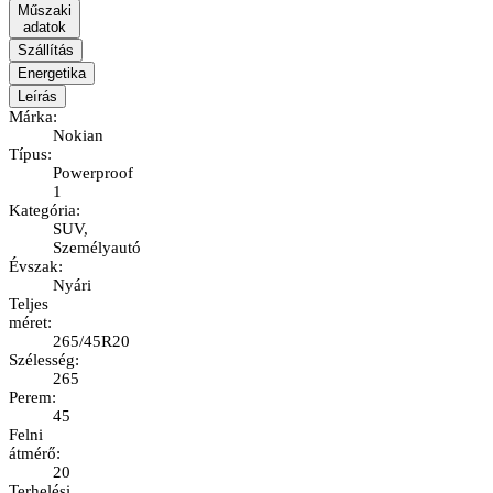
Műszaki
adatok
Szállítás
Energetika
Leírás
Márka
:
Nokian
Típus
:
Powerproof
1
Kategória
:
SUV,
Személyautó
Évszak
:
Nyári
Teljes
méret
:
265/45R20
Szélesség
:
265
Perem
:
45
Felni
átmérő
:
20
Terhelési