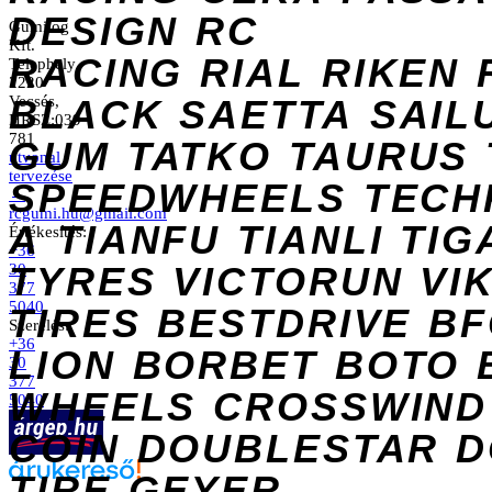
DESIGN
RC
Gumilog
Kft.
RACING
RIAL
RIKEN
Telephely
2220
Vecsés,
BLACK
SAETTA
SAIL
HRSZ:039
781
GUM
TATKO
TAURUS
útvonal
tervezése
SPEEDWHEELS
TECH
→
rcgumi.hu@gmail.com
A
TIANFU
TIANLI
TIG
Értékesítés:
+36
TYRES
VICTORUN
VI
30
377
5040
TIRES
BESTDRIVE
BF
Szerelés:
+36
LION
BORBET
BOTO
30
377
WHEELS
CROSSWIND
5040
COIN
DOUBLESTAR
D
TIRE
GEYER