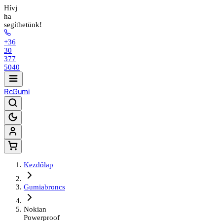
Hívj
ha
segíthetünk!
+36
30
377
5040
Rc
Gumi
Kezdőlap
Gumiabroncs
Nokian
Powerproof