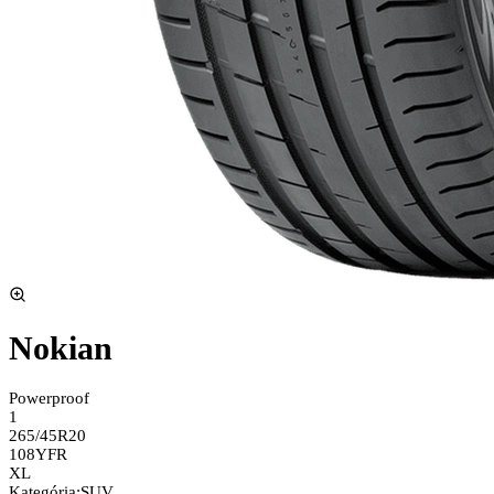
Nokian
Powerproof
1
265/45R20
108Y
FR
XL
Kategória
:
SUV,