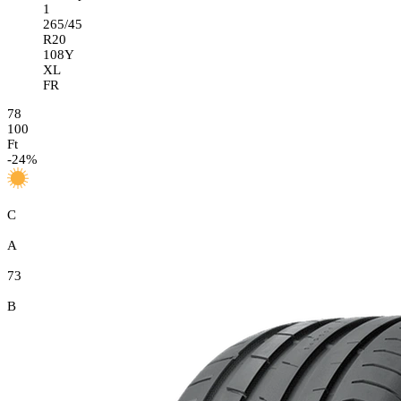
1
265/45
R20
108Y
XL
FR
78
100
Ft
-
24
%
C
A
73
B