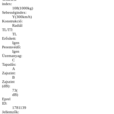
index
:
108
(
1000kg
)
Sebességindex
:
Y
(
300km/h
)
Konstrukció
:
Radiál
TL/TT
:
TL
Erősített
:
Igen
Peremvédő
:
Igen
Üzemanyag
:
C
Tapadás
:
A
Zajszint
:
B
Zajszint
(dB)
:
73
(
dB
)
Eprel
ID
:
1781139
Jellemzők
: