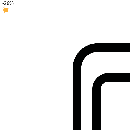
-
26
%