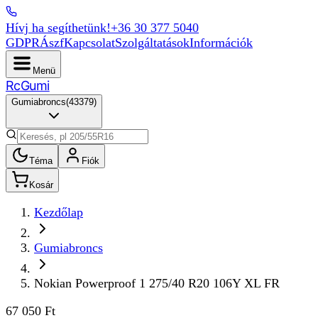
Hívj ha segíthetünk!
+36 30 377 5040
GDPR
Ászf
Kapcsolat
Szolgáltatások
Információk
Menü
Rc
Gumi
Gumiabroncs
(
43379
)
Téma
Fiók
Kosár
Kezdőlap
Gumiabroncs
Nokian Powerproof 1 275/40 R20 106Y XL FR
67 050 Ft