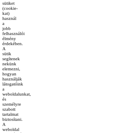
sütiket
(cookie-
kat)
használ
a
jobb
felhasználói
élmény
érdekében.
A
sütik
segítenek
nekünk
elemezni,
hogyan
használják
látogatóink
a
weboldalunkat,
és
személyre
szabott
tartalmat
biztosítani.
A
weboldal