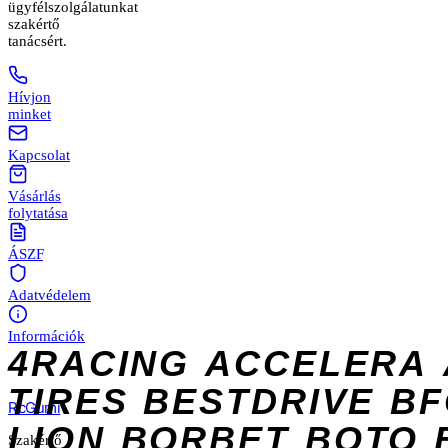
ügyfélszolgálatunkat
szakértő
tanácsért.
Hívjon
minket
Kapcsolat
Vásárlás
folytatása
ÁSZF
Adatvédelem
Információk
4RACING
ACCELERA
TIRES
BESTDRIVE
BF
Rc
Gumi
LION
BORBET
BOTO
Szakértő