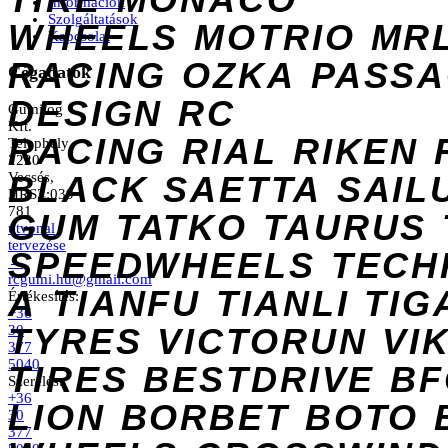
Információk
Szolgáltatások
WHEELS
MOTRIO
MR
Kapcsolat
RACING
OZKA
PASS
Cégadatok
DESIGN
RC
Gumilog
Kft.
RACING
RIAL
RIKEN
Telephely
2220
Vecsés,
BLACK
SAETTA
SAIL
HRSZ:039
781
GUM
TATKO
TAURUS
útvonal
tervezése
SPEEDWHEELS
TECH
→
rcgumi.hu@gmail.com
A
TIANFU
TIANLI
TIG
Értékesítés:
+36
TYRES
VICTORUN
VI
30
377
5040
TIRES
BESTDRIVE
BF
Szerelés:
+36
LION
BORBET
BOTO
30
377