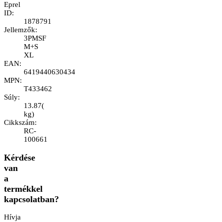
Eprel
ID
:
1878791
Jellemzők
:
3PMSF
M+S
XL
EAN
:
6419440630434
MPN
:
T433462
Súly
:
13.87
(
kg
)
Cikkszám
:
RC-
100661
Kérdése
van
a
termékkel
kapcsolatban?
Hívja