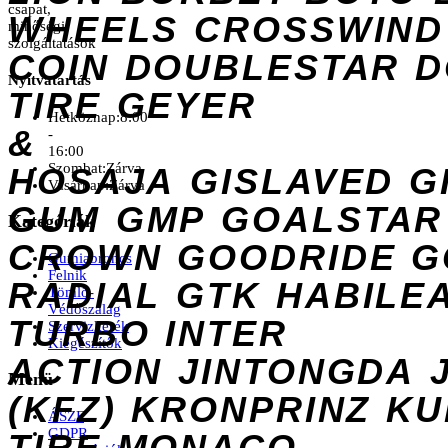
csapat,
WHEELS
CROSSWIND
minőségi
szolgáltatások
COIN
DOUBLESTAR
D
Nyitvatartás
TIRE
GEYER
Hétköznap:
8:00
&
-
16:00
Szombat:
Zárva
HOSAJA
GISLAVED
G
Vasárnap:
Zárva
GUM
GMP
GOALSTAR
Kategóriák
CROWN
GOODRIDE
G
Gumiabroncs
Felnik
RADIAL
GTK
HABILE
Tömlő-
Védőszalag
TURBO
INTER
Szervizkerék
Kiegészítők
ACTION
JINTONGDA
Menü
(KFZ)
KRONPRINZ
KU
ÁSZF
GDPR
TIRE
MONACO