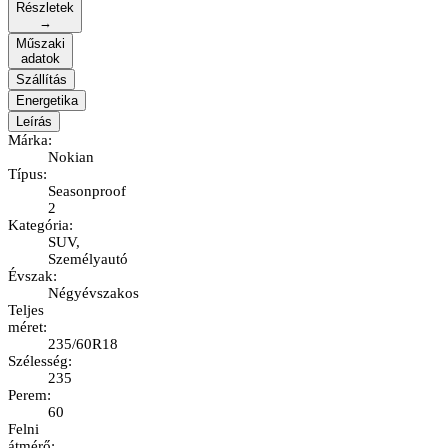
Részletek
→
Műszaki
adatok
Szállítás
Energetika
Leírás
Márka
:
Nokian
Típus
:
Seasonproof
2
Kategória
:
SUV,
Személyautó
Évszak
:
Négyévszakos
Teljes
méret
:
235/60R18
Szélesség
:
235
Perem
:
60
Felni
átmérő
: