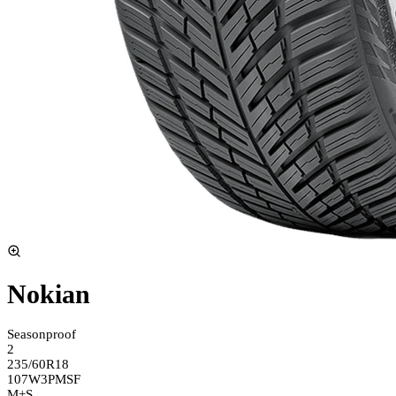
Nokian
Seasonproof
2
235/60R18
107W
3PMSF
M+S