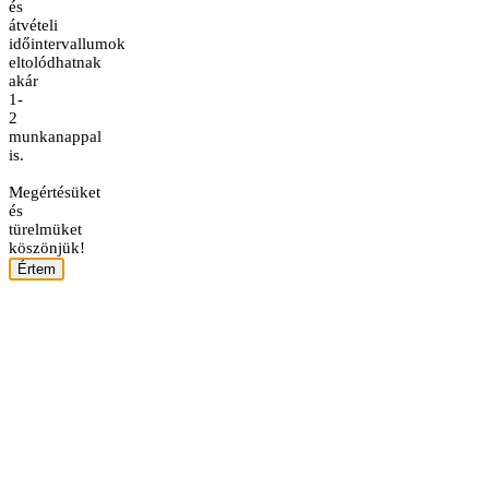
és
átvételi
időintervallumok
eltolódhatnak
akár
1-
2
munkanappal
is.
Megértésüket
és
türelmüket
köszönjük!
Értem