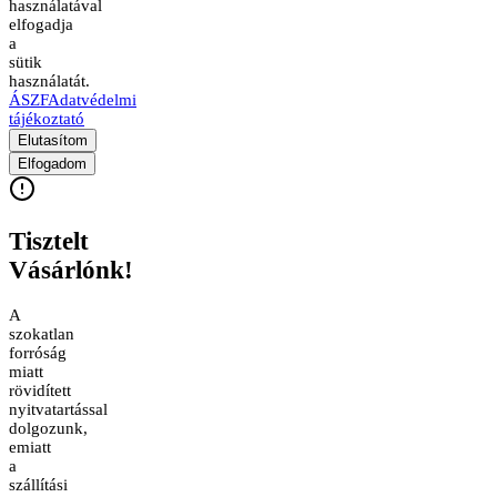
használatával
elfogadja
a
sütik
használatát.
ÁSZF
Adatvédelmi
tájékoztató
Elutasítom
Elfogadom
Tisztelt
Vásárlónk!
A
szokatlan
forróság
miatt
rövidített
nyitvatartással
dolgozunk,
emiatt
a
szállítási