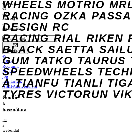
WHEELS
MOTRIO
MR
címed
és
RACING
OZKA
PASS
ne
maradj
DESIGN
le
RC
semmiről.
RACING
RIAL
RIKEN
BLACK
SAETTA
SAIL
Feliratkozás
©
GUM
TATKO
TAURUS
2026
RcGumi
.
SPEEDWHEELS
TECH
Minden
jog
A
TIANFU
TIANLI
TIG
fenntartva.
ÁSZF
Adatvédelem
TYRES
VICTORUN
VI
Cookie-
k
használata
Ez
a
weboldal