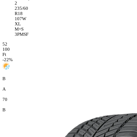
2
235/60
R18
107W
XL
M+S
3PMSF
52
100
Ft
-
22
%
B
A
70
B