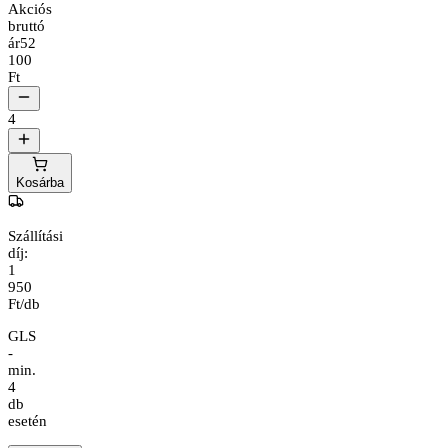
Akciós
bruttó
ár
52
100
Ft
4
Kosárba
Szállítási
díj:
1
950
Ft/db
GLS
-
min.
4
db
esetén