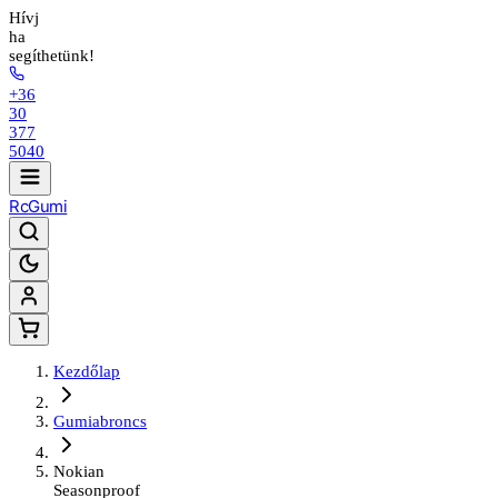
Hívj
ha
segíthetünk!
+36
30
377
5040
Rc
Gumi
Kezdőlap
Gumiabroncs
Nokian
Seasonproof