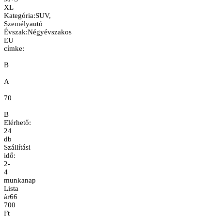
XL
Kategória
:
SUV,
Személyautó
Évszak
:
Négyévszakos
EU
címke:
B
A
70
B
Elérhető:
24
db
Szállítási
idő:
2-
4
munkanap
Lista
ár
66
700
Ft