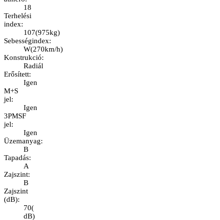
18
Terhelési
index
:
107
(
975kg
)
Sebességindex
:
W
(
270km/h
)
Konstrukció
:
Radiál
Erősített
:
Igen
M+S
jel
:
Igen
3PMSF
jel
:
Igen
Üzemanyag
:
B
Tapadás
:
A
Zajszint
:
B
Zajszint
(dB)
:
70
(
dB
)