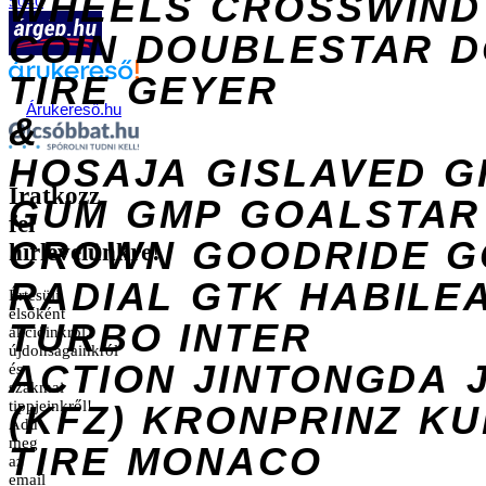
WHEELS
CROSSWIND
5040
COIN
DOUBLESTAR
D
TIRE
GEYER
Árukereső.hu
&
HOSAJA
GISLAVED
G
Iratkozz
GUM
GMP
GOALSTAR
fel
CROWN
GOODRIDE
G
hírlevelünkre!
RADIAL
GTK
HABILE
Értesülj
elsőként
TURBO
INTER
akcióinkról,
újdonságainkról
ACTION
JINTONGDA
és
szakmai
tippjeinkről!
(KFZ)
KRONPRINZ
KU
Add
meg
TIRE
MONACO
az
email