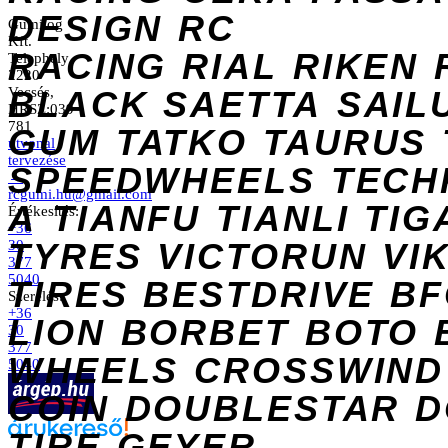
DESIGN
RC
Gumilog
Kft.
RACING
RIAL
RIKEN
Telephely
2220
Vecsés,
BLACK
SAETTA
SAIL
HRSZ:039
781
GUM
TATKO
TAURUS
útvonal
tervezése
SPEEDWHEELS
TECH
→
rcgumi.hu@gmail.com
A
TIANFU
TIANLI
TIG
Értékesítés:
+36
TYRES
VICTORUN
VI
30
377
5040
TIRES
BESTDRIVE
BF
Szerelés:
+36
LION
BORBET
BOTO
30
377
WHEELS
CROSSWIND
5040
COIN
DOUBLESTAR
D
TIRE
GEYER