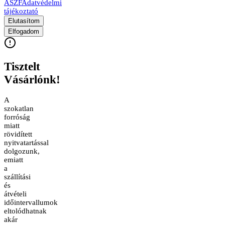
ÁSZF
Adatvédelmi
tájékoztató
Elutasítom
Elfogadom
Tisztelt
Vásárlónk!
A
szokatlan
forróság
miatt
rövidített
nyitvatartással
dolgozunk,
emiatt
a
szállítási
és
átvételi
időintervallumok
eltolódhatnak
akár