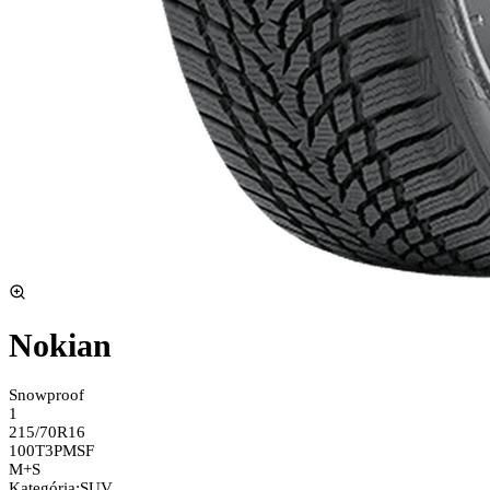
Nokian
Snowproof
1
215/70R16
100T
3PMSF
M+S
Kategória
:
SUV,