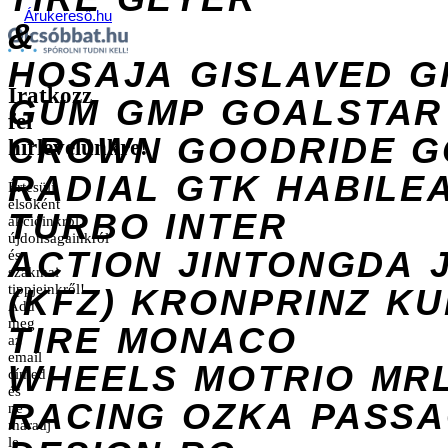
Árukereső.hu
&
HOSAJA
GISLAVED
G
Iratkozz
GUM
GMP
GOALSTAR
fel
CROWN
GOODRIDE
G
hírlevelünkre!
RADIAL
GTK
HABILE
Értesülj
elsőként
TURBO
INTER
akcióinkról,
újdonságainkról
ACTION
JINTONGDA
és
szakmai
tippjeinkről!
(KFZ)
KRONPRINZ
KU
Add
meg
TIRE
MONACO
az
email
WHEELS
MOTRIO
MR
címed
és
RACING
OZKA
PASS
ne
maradj
le