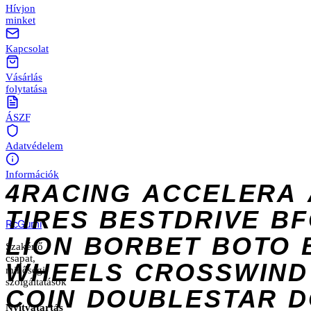
Hívjon
minket
Kapcsolat
Vásárlás
folytatása
ÁSZF
Adatvédelem
Információk
4RACING
ACCELERA
TIRES
BESTDRIVE
BF
Rc
Gumi
LION
BORBET
BOTO
Szakértő
csapat,
WHEELS
CROSSWIND
minőségi
szolgáltatások
COIN
DOUBLESTAR
D
Nyitvatartás