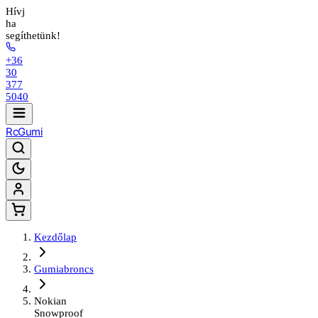
Hívj
ha
segíthetünk!
+36
30
377
5040
Rc
Gumi
Kezdőlap
Gumiabroncs
Nokian
Snowproof