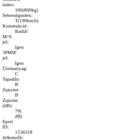
index
:
100
(
800kg
)
Sebességindex
:
T
(
190km/h
)
Konstrukció
:
Radiál
M+S
jel
:
Igen
3PMSF
jel
:
Igen
Üzemanyag
:
C
Tapadás
:
B
Zajszint
:
B
Zajszint
(dB)
:
70
(
dB
)
Eprel
ID
:
1536518
Jellemzők
: