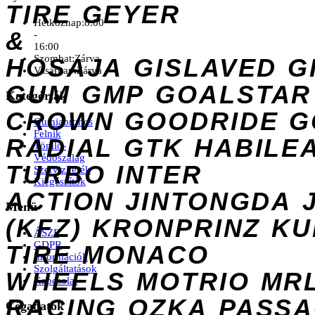
TIRE
GEYER
Hétköznap:
8:00
&
-
16:00
Szombat:
Zárva
HOSAJA
GISLAVED
G
Vasárnap:
Zárva
GUM
GMP
GOALSTAR
Kategóriák
CROWN
GOODRIDE
G
Gumiabroncs
Felnik
RADIAL
GTK
HABILE
Tömlő-
Védőszalag
TURBO
INTER
Szervizkerék
Kiegészítők
ACTION
JINTONGDA
Menü
(KFZ)
KRONPRINZ
KU
ÁSZF
GDPR
TIRE
MONACO
Információk
Szolgáltatások
WHEELS
MOTRIO
MR
Kapcsolat
RACING
OZKA
PASS
Cégadatok