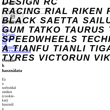
DESIGN
RC
semmiről.
RACING
RIAL
RIKEN
BLACK
SAETTA
SAIL
Feliratkozás
©
GUM
TATKO
TAURUS
2026
RcGumi
.
SPEEDWHEELS
TECH
Minden
jog
A
TIANFU
TIANLI
TIG
fenntartva.
ÁSZF
Adatvédelem
TYRES
VICTORUN
VI
Cookie-
k
használata
Ez
a
weboldal
sütiket
(cookie-
kat)
használ
a