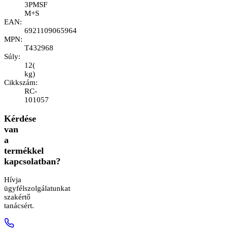
3PMSF
M+S
EAN
:
6921109065964
MPN
:
T432968
Súly
:
12
(
kg
)
Cikkszám
:
RC-
101057
Kérdése
van
a
termékkel
kapcsolatban?
Hívja
ügyfélszolgálatunkat
szakértő
tanácsért.