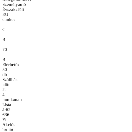
Személyautó
Évszak
:
Téli
EU
címke:
C
B
70
B
Elérhető:
50
db
Szállítási
idő:
2-
4
munkanap
Lista
ár
62
636
Ft
Akciós
bruttó