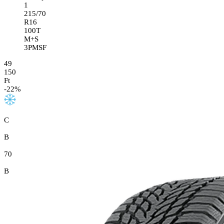
1
215/70
R16
100T
M+S
3PMSF
49
150
Ft
-
22
%
C
B
70
B