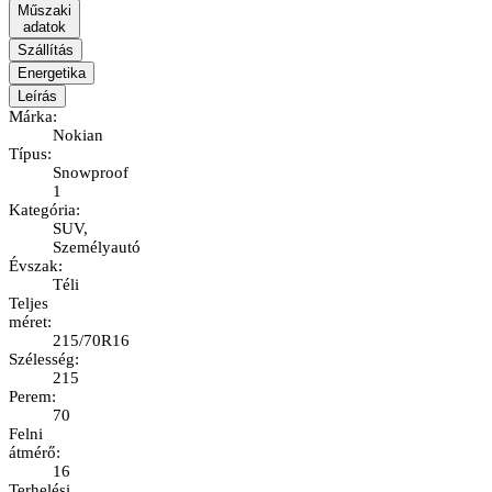
Műszaki
adatok
Szállítás
Energetika
Leírás
Márka
:
Nokian
Típus
:
Snowproof
1
Kategória
:
SUV,
Személyautó
Évszak
:
Téli
Teljes
méret
:
215/70R16
Szélesség
:
215
Perem
:
70
Felni
átmérő
:
16
Terhelési