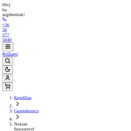
Hívj
ha
segíthetünk!
+36
30
377
5040
Rc
Gumi
Kezdőlap
Gumiabroncs
Nokian
Snowproof