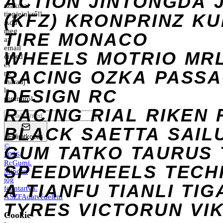
ACTION
JINTONGDA
szakmai
tippjeinkről!
(KFZ)
KRONPRINZ
KU
Add
meg
TIRE
MONACO
az
email
WHEELS
MOTRIO
MR
címed
és
RACING
OZKA
PASS
ne
maradj
DESIGN
le
RC
semmiről.
RACING
RIAL
RIKEN
BLACK
SAETTA
SAIL
Feliratkozás
©
GUM
TATKO
TAURUS
2026
RcGumi
.
SPEEDWHEELS
TECH
Minden
jog
A
TIANFU
TIANLI
TIG
fenntartva.
ÁSZF
Adatvédelem
TYRES
VICTORUN
VI
Cookie-