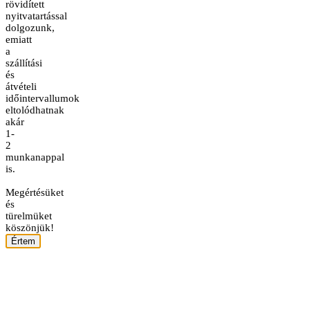
rövidített
nyitvatartással
dolgozunk,
emiatt
a
szállítási
és
átvételi
időintervallumok
eltolódhatnak
akár
1-
2
munkanappal
is.
Megértésüket
és
türelmüket
köszönjük!
Értem