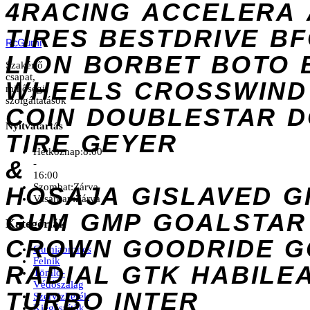
4RACING
ACCELERA
TIRES
BESTDRIVE
BF
Rc
Gumi
LION
BORBET
BOTO
Szakértő
csapat,
WHEELS
CROSSWIND
minőségi
szolgáltatások
COIN
DOUBLESTAR
D
Nyitvatartás
TIRE
GEYER
Hétköznap:
8:00
&
-
16:00
Szombat:
Zárva
HOSAJA
GISLAVED
G
Vasárnap:
Zárva
GUM
GMP
GOALSTAR
Kategóriák
CROWN
GOODRIDE
G
Gumiabroncs
Felnik
RADIAL
GTK
HABILE
Tömlő-
Védőszalag
TURBO
INTER
Szervizkerék
Kiegészítők