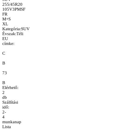
255/45R20
105V
3PMSF
FR
M+S
XL
Kategória
:
SUV
Évszak
:
Téli
EU
címke:
C
B
73
B
Elérhető:
2
db
Szállítási
idő:
2-
4
munkanap
Lista