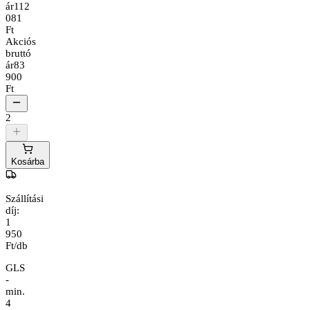
ár
112
081
Ft
Akciós
bruttó
ár
83
900
Ft
2
Kosárba
Szállítási
díj:
1
950
Ft/db
GLS
-
min.
4