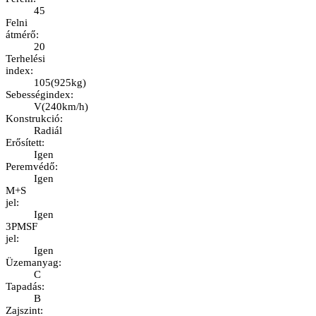
45
Felni
átmérő
:
20
Terhelési
index
:
105
(
925kg
)
Sebességindex
:
V
(
240km/h
)
Konstrukció
:
Radiál
Erősített
:
Igen
Peremvédő
:
Igen
M+S
jel
:
Igen
3PMSF
jel
:
Igen
Üzemanyag
:
C
Tapadás
:
B
Zajszint
: