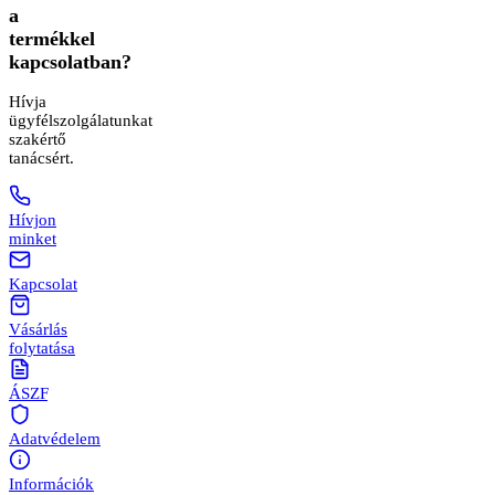
a
termékkel
kapcsolatban?
Hívja
ügyfélszolgálatunkat
szakértő
tanácsért.
Hívjon
minket
Kapcsolat
Vásárlás
folytatása
ÁSZF
Adatvédelem
Információk