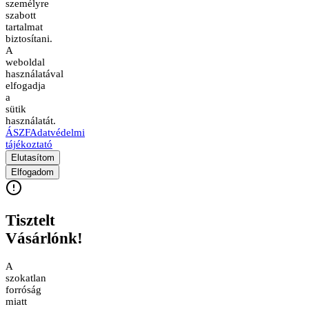
személyre
szabott
tartalmat
biztosítani.
A
weboldal
használatával
elfogadja
a
sütik
használatát.
ÁSZF
Adatvédelmi
tájékoztató
Elutasítom
Elfogadom
Tisztelt
Vásárlónk!
A
szokatlan
forróság
miatt