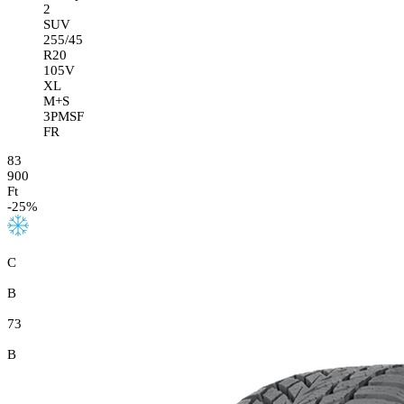
2
SUV
255/45
R20
105V
XL
M+S
3PMSF
FR
83
900
Ft
-
25
%
C
B
73
B