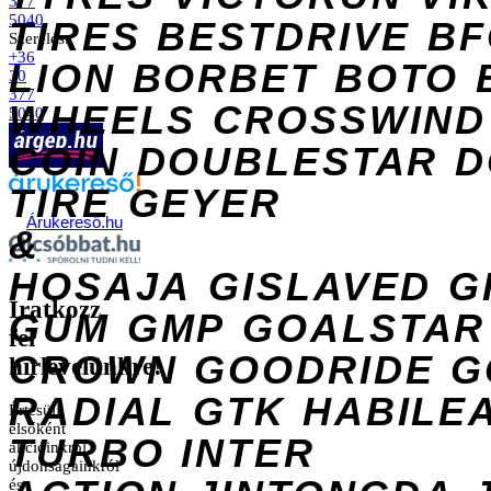
377
5040
TIRES
BESTDRIVE
BF
Szerelés:
+36
LION
BORBET
BOTO
30
377
WHEELS
CROSSWIND
5040
COIN
DOUBLESTAR
D
TIRE
GEYER
Árukereső.hu
&
HOSAJA
GISLAVED
G
Iratkozz
GUM
GMP
GOALSTAR
fel
CROWN
GOODRIDE
G
hírlevelünkre!
RADIAL
GTK
HABILE
Értesülj
elsőként
TURBO
INTER
akcióinkról,
újdonságainkról
és