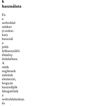
k
használata
Ez
a
weboldal
sütiket
(cookie-
kat)
használ
a
jobb
felhasználói
élmény
érdekében.
A
sütik
segítenek
nekünk
elemezni,
hogyan
használják
látogatóink
a
weboldalunkat,
és