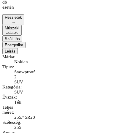
db
esetén
Részletek
→
Műszaki
adatok
Szállítás
Energetika
Leírás
Márka
:
Nokian
Típus
:
Snowproof
2
SUV
Kategória
:
SUV
Évszak
:
Téli
Teljes
méret
:
255/45R20
Szélesség
:
255
Perem
: