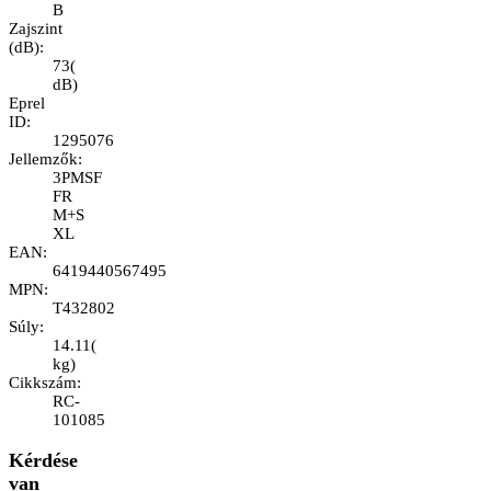
B
Zajszint
(dB)
:
73
(
dB
)
Eprel
ID
:
1295076
Jellemzők
:
3PMSF
FR
M+S
XL
EAN
:
6419440567495
MPN
:
T432802
Súly
:
14.11
(
kg
)
Cikkszám
:
RC-
101085
Kérdése
van