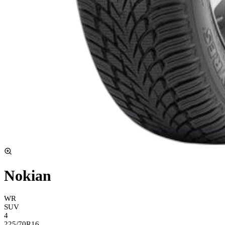
Nokian
WR
SUV
4
225/70R16