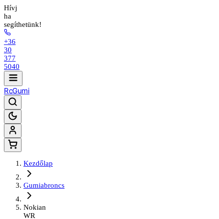
Hívj
ha
segíthetünk!
+36
30
377
5040
Rc
Gumi
Kezdőlap
Gumiabroncs
Nokian
WR