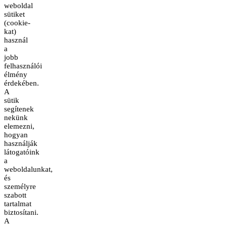
weboldal
sütiket
(cookie-
kat)
használ
a
jobb
felhasználói
élmény
érdekében.
A
sütik
segítenek
nekünk
elemezni,
hogyan
használják
látogatóink
a
weboldalunkat,
és
személyre
szabott
tartalmat
biztosítani.
A