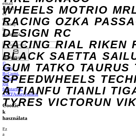
email
WHEELS
MOTRIO
MR
címed
és
RACING
OZKA
PASS
ne
maradj
DESIGN
le
RC
semmiről.
RACING
RIAL
RIKEN
BLACK
SAETTA
SAIL
Feliratkozás
©
GUM
TATKO
TAURUS
2026
RcGumi
.
SPEEDWHEELS
TECH
Minden
jog
A
TIANFU
TIANLI
TIG
fenntartva.
ÁSZF
Adatvédelem
TYRES
VICTORUN
VI
Cookie-
k
használata
Ez
a