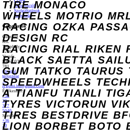
GDPR
TIRE
MONACO
Információk
Szolgáltatások
WHEELS
MOTRIO
MR
Kapcsolat
RACING
OZKA
PASS
Cégadatok
DESIGN
RC
Gumilog
Kft.
RACING
RIAL
RIKEN
Telephely
2220
Vecsés,
BLACK
SAETTA
SAIL
HRSZ:039
781
GUM
TATKO
TAURUS
útvonal
tervezése
SPEEDWHEELS
TECH
→
rcgumi.hu@gmail.com
A
TIANFU
TIANLI
TIG
Értékesítés:
+36
TYRES
VICTORUN
VI
30
377
5040
TIRES
BESTDRIVE
BF
Szerelés:
+36
LION
BORBET
BOTO
30