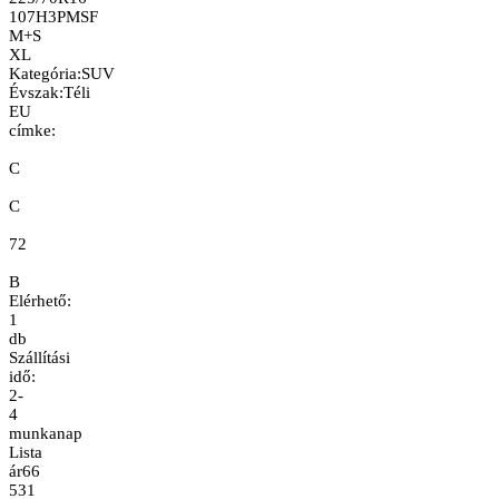
107H
3PMSF
M+S
XL
Kategória
:
SUV
Évszak
:
Téli
EU
címke:
C
C
72
B
Elérhető:
1
db
Szállítási
idő:
2-
4
munkanap
Lista
ár
66
531