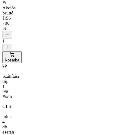
Ft
Akciós
bruttó
ár
56
700
Ft
1
Kosárba
Szállítási
díj:
1
950
Ft/db
GLS
-
min.
4
db
esetén