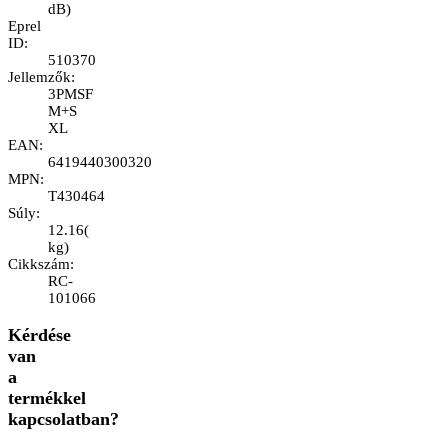
dB
)
Eprel
ID
:
510370
Jellemzők
:
3PMSF
M+S
XL
EAN
:
6419440300320
MPN
:
T430464
Súly
:
12.16
(
kg
)
Cikkszám
:
RC-
101066
Kérdése
van
a
termékkel
kapcsolatban?