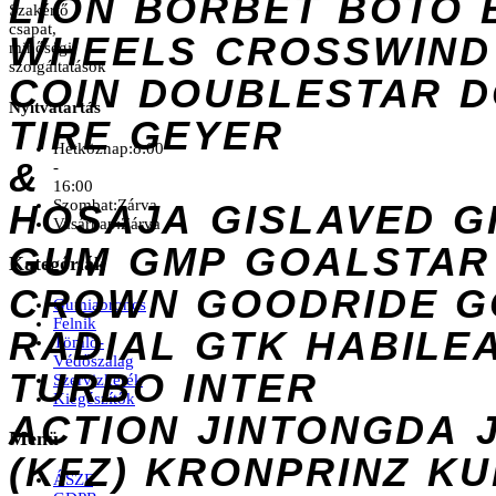
LION
BORBET
BOTO
Szakértő
csapat,
WHEELS
CROSSWIND
minőségi
szolgáltatások
COIN
DOUBLESTAR
D
Nyitvatartás
TIRE
GEYER
Hétköznap:
8:00
&
-
16:00
Szombat:
Zárva
HOSAJA
GISLAVED
G
Vasárnap:
Zárva
GUM
GMP
GOALSTAR
Kategóriák
CROWN
GOODRIDE
G
Gumiabroncs
Felnik
RADIAL
GTK
HABILE
Tömlő-
Védőszalag
TURBO
INTER
Szervizkerék
Kiegészítők
ACTION
JINTONGDA
Menü
(KFZ)
KRONPRINZ
KU
ÁSZF