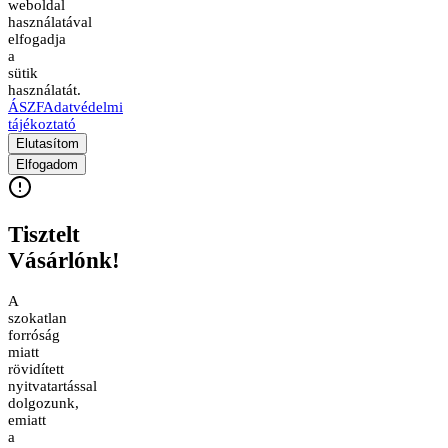
weboldal
használatával
elfogadja
a
sütik
használatát.
ÁSZF
Adatvédelmi
tájékoztató
Elutasítom
Elfogadom
Tisztelt
Vásárlónk!
A
szokatlan
forróság
miatt
rövidített
nyitvatartással
dolgozunk,
emiatt
a