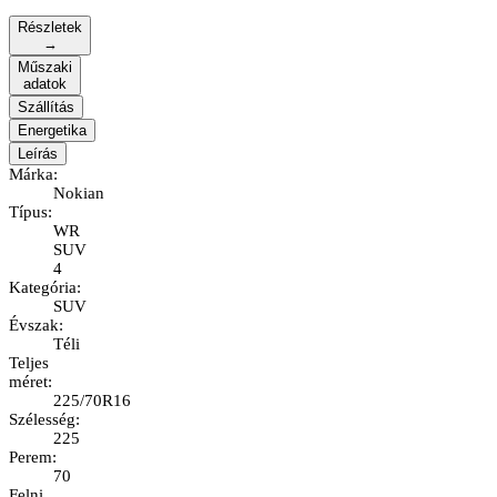
Részletek
→
Műszaki
adatok
Szállítás
Energetika
Leírás
Márka
:
Nokian
Típus
:
WR
SUV
4
Kategória
:
SUV
Évszak
:
Téli
Teljes
méret
:
225/70R16
Szélesség
:
225
Perem
:
70
Felni