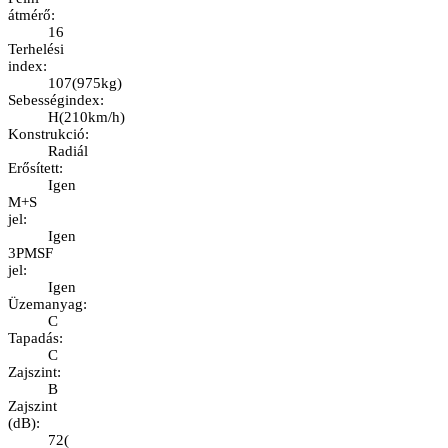
átmérő
:
16
Terhelési
index
:
107
(
975kg
)
Sebességindex
:
H
(
210km/h
)
Konstrukció
:
Radiál
Erősített
:
Igen
M+S
jel
:
Igen
3PMSF
jel
:
Igen
Üzemanyag
:
C
Tapadás
:
C
Zajszint
:
B
Zajszint
(dB)
:
72
(