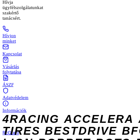
Hívja
ügyfélszolgálatunkat
szakértő
tanácsért.
Hívjon
minket
Kapcsolat
Vásárlás
folytatása
ÁSZF
Adatvédelem
Információk
4RACING
ACCELERA
TIRES
BESTDRIVE
BF
Rc
Gumi