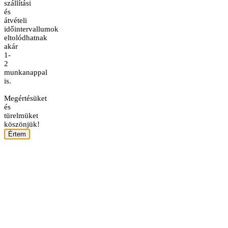
szállítási
és
átvételi
időintervallumok
eltolódhatnak
akár
1-
2
munkanappal
is.
Megértésüket
és
türelmüket
köszönjük!
Értem