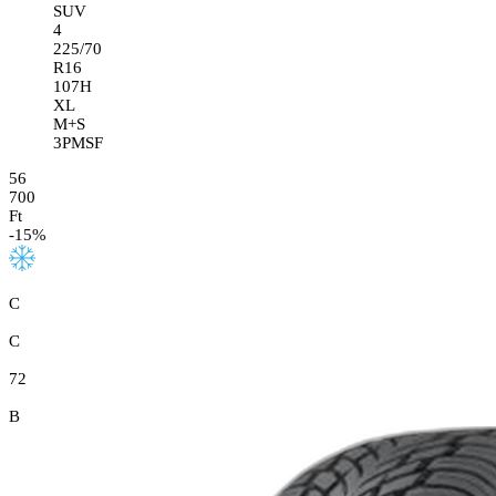
SUV
4
225/70
R16
107H
XL
M+S
3PMSF
56
700
Ft
-
15
%
C
C
72
B