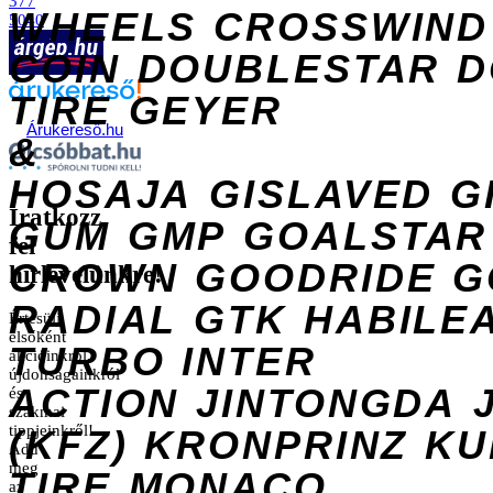
377
WHEELS
CROSSWIND
5040
COIN
DOUBLESTAR
D
TIRE
GEYER
Árukereső.hu
&
HOSAJA
GISLAVED
G
Iratkozz
GUM
GMP
GOALSTAR
fel
CROWN
GOODRIDE
G
hírlevelünkre!
RADIAL
GTK
HABILE
Értesülj
elsőként
TURBO
INTER
akcióinkról,
újdonságainkról
ACTION
JINTONGDA
és
szakmai
tippjeinkről!
(KFZ)
KRONPRINZ
KU
Add
meg
TIRE
MONACO
az