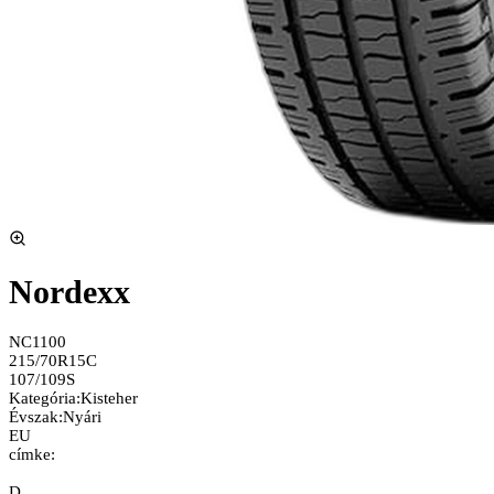
Nordexx
NC1100
215/70R15C
107/109S
Kategória
:
Kisteher
Évszak
:
Nyári
EU
címke:
D