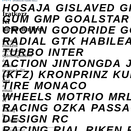
HOSAJA
GISLAVED
G
Iratkozz
GUM
GMP
GOALSTAR
fel
CROWN
GOODRIDE
G
hírlevelünkre!
RADIAL
GTK
HABILE
Értesülj
elsőként
TURBO
INTER
akcióinkról,
újdonságainkról
ACTION
JINTONGDA
és
szakmai
tippjeinkről!
(KFZ)
KRONPRINZ
KU
Add
meg
TIRE
MONACO
az
email
WHEELS
MOTRIO
MR
címed
és
RACING
OZKA
PASS
ne
maradj
DESIGN
le
RC
semmiről.
RACING
RIAL
RIKEN