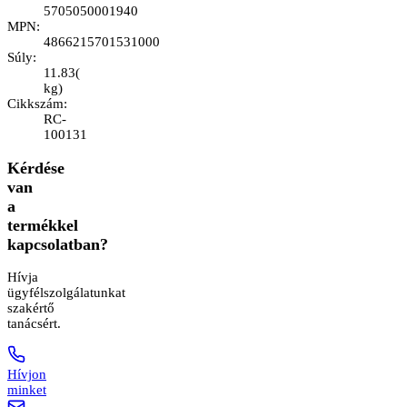
5705050001940
MPN
:
4866215701531000
Súly
:
11.83
(
kg
)
Cikkszám
:
RC-
100131
Kérdése
van
a
termékkel
kapcsolatban?
Hívja
ügyfélszolgálatunkat
szakértő
tanácsért.
Hívjon
minket