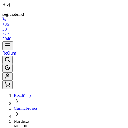
Hívj
ha
segíthetünk!
+36
30
377
5040
Rc
Gumi
Kezdőlap
Gumiabroncs
Nordexx
NC1100