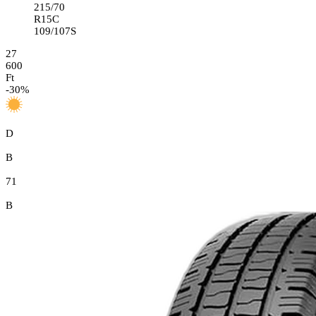
215/70
R15C
109/107S
27
600
Ft
-
30
%
D
B
71
B