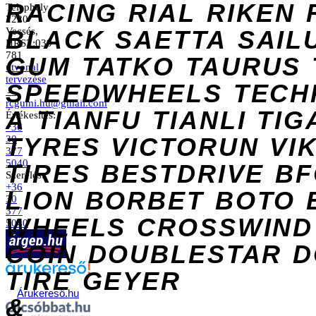
RACING
RIAL
RIKEN
Telephely
2220
Vecsés,
BLACK
SAETTA
SAIL
HRSZ:039
781
GUM
TATKO
TAURUS
útvonal
tervezése
SPEEDWHEELS
TECH
→
rcgumi.hu@gmail.com
A
TIANFU
TIANLI
TIG
Értékesítés:
+36
TYRES
VICTORUN
VI
30
377
5040
TIRES
BESTDRIVE
BF
Szerelés:
+36
LION
BORBET
BOTO
30
377
WHEELS
CROSSWIND
5040
COIN
DOUBLESTAR
D
TIRE
GEYER
Árukereső.hu
&