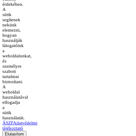
érdekében.
A
sütik
segítenek
nekünk
elemezni,
hogyan
használják
látogatóink
a
weboldalunkat,
és
személyre
szabott
tartalmat
biztosítani.
A
weboldal
használatával
elfogadja
a
sütik
használatát.
ÁSZF
Adatvédelmi
tájékoztató
Elutasítom