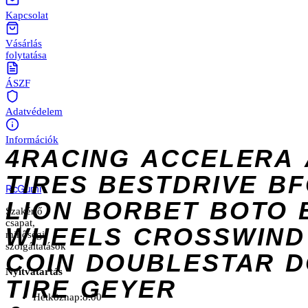
Kapcsolat
Vásárlás
folytatása
ÁSZF
Adatvédelem
Információk
4RACING
ACCELERA
TIRES
BESTDRIVE
BF
Rc
Gumi
LION
BORBET
BOTO
Szakértő
csapat,
WHEELS
CROSSWIND
minőségi
szolgáltatások
COIN
DOUBLESTAR
D
Nyitvatartás
TIRE
GEYER
Hétköznap:
8:00