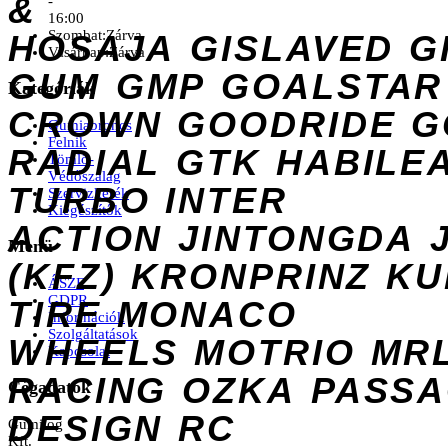
&
-
16:00
Szombat:
Zárva
HOSAJA
GISLAVED
G
Vasárnap:
Zárva
GUM
GMP
GOALSTAR
Kategóriák
CROWN
GOODRIDE
G
Gumiabroncs
Felnik
RADIAL
GTK
HABILE
Tömlő-
Védőszalag
TURBO
INTER
Szervizkerék
Kiegészítők
ACTION
JINTONGDA
Menü
(KFZ)
KRONPRINZ
KU
ÁSZF
GDPR
TIRE
MONACO
Információk
Szolgáltatások
WHEELS
MOTRIO
MR
Kapcsolat
RACING
OZKA
PASS
Cégadatok
DESIGN
RC
Gumilog
Kft.