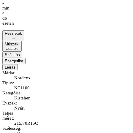
-
min.
4
db
esetén
Részletek
→
Műszaki
adatok
Szállítás
Energetika
Leírás
Márka
:
Nordexx
Típus
:
NC1100
Kategória
:
Kisteher
Évszak
:
Nyári
Teljes
méret
:
215/70R15C
Szélesség
: