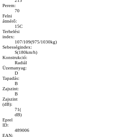
215
Perem
:
70
Felni
átmérő
:
15C
Terhelési
index
:
107/109
(
975/1030kg
)
Sebességindex
:
S
(
180km/h
)
Konstrukció
:
Radiál
Üzemanyag
:
D
Tapadás
:
B
Zajszint
:
B
Zajszint
(dB)
:
71
(
dB
)
Eprel
ID
:
489006
EAN
: