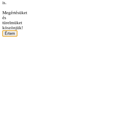
is.
Megértésüket
és
türelmüket
köszönjük!
Értem