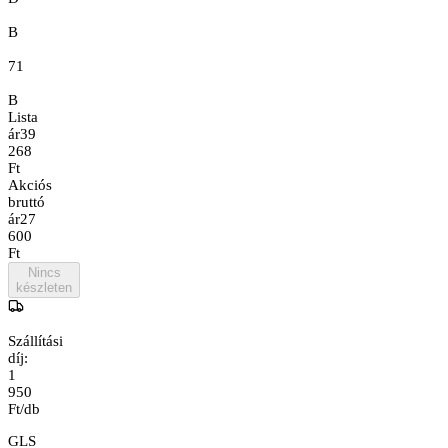
B
71
B
Lista
ár
39
268
Ft
Akciós
bruttó
ár
27
600
Ft
Nincs
készleten
Szállítási
díj:
1
950
Ft/db
GLS