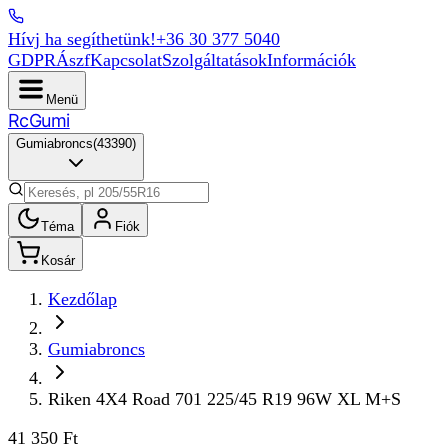
Hívj ha segíthetünk!
+36 30 377 5040
GDPR
Ászf
Kapcsolat
Szolgáltatások
Információk
Menü
Rc
Gumi
Gumiabroncs
(
43390
)
Téma
Fiók
Kosár
Kezdőlap
Gumiabroncs
Riken 4X4 Road 701 225/45 R19 96W XL M+S
41 350 Ft