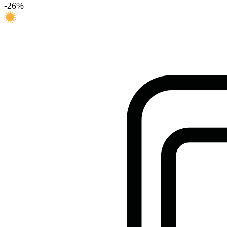
-
26
%