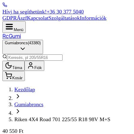
Hívj ha segíthetünk!
+36 30 377 5040
GDPR
Ászf
Kapcsolat
Szolgáltatások
Információk
Menü
Rc
Gumi
Gumiabroncs
(
43380
)
Téma
Fiók
Kosár
Kezdőlap
Gumiabroncs
Riken 4X4 Road 701 225/55 R18 98V M+S
40 550 Ft