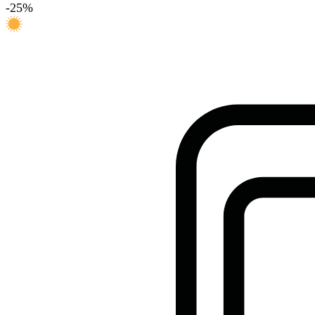
-
25
%