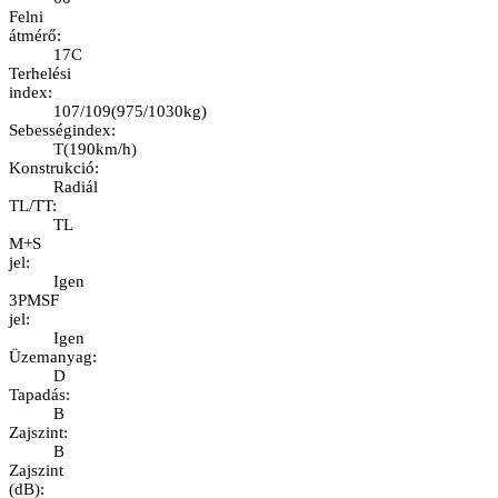
Felni
átmérő
:
17C
Terhelési
index
:
107/109
(
975/1030kg
)
Sebességindex
:
T
(
190km/h
)
Konstrukció
:
Radiál
TL/TT
:
TL
M+S
jel
:
Igen
3PMSF
jel
:
Igen
Üzemanyag
:
D
Tapadás
:
B
Zajszint
:
B
Zajszint
(dB)
: