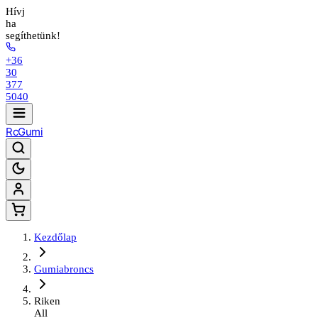
Hívj
ha
segíthetünk!
+36
30
377
5040
Rc
Gumi
Kezdőlap
Gumiabroncs
Riken
All