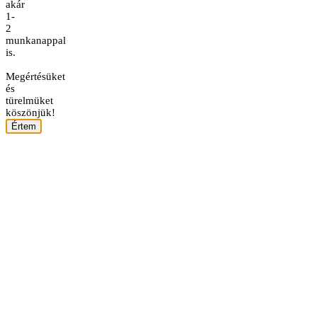
akár
1-
2
munkanappal
is.
Megértésüket
és
türelmüket
köszönjük!
Értem