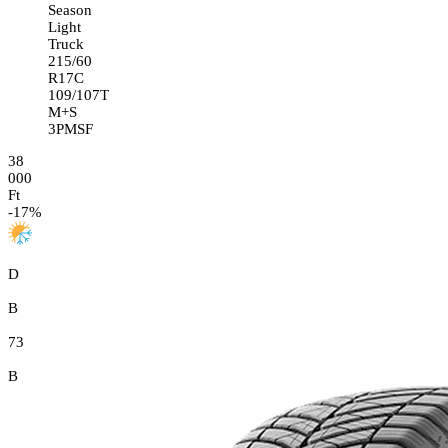
Season
Light
Truck
215/60
R17C
109/107T
M+S
3PMSF
38
000
Ft
-
17
%
D
B
73
B