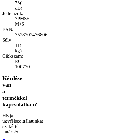
73
(
dB
)
Jellemzők
:
3PMSF
M+S
EAN
:
3528702436806
Súly
:
11
(
kg
)
Cikkszám
:
RC-
100770
Kérdése
van
a
termékkel
kapcsolatban?
Hívja
ügyfélszolgálatunkat
szakértő
tanácsért.