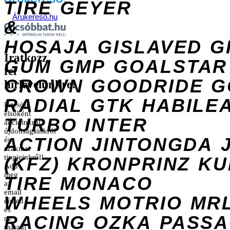
TIRE
GEYER
Árukereső.hu
&
HOSAJA
GISLAVED
G
Iratkozz
GUM
GMP
GOALSTAR
fel
CROWN
GOODRIDE
G
hírlevelünkre!
RADIAL
GTK
HABILE
Értesülj
elsőként
TURBO
INTER
akcióinkról,
újdonságainkról
ACTION
JINTONGDA
és
szakmai
tippjeinkről!
(KFZ)
KRONPRINZ
KU
Add
meg
TIRE
MONACO
az
email
WHEELS
MOTRIO
MR
címed
és
RACING
OZKA
PASS
ne
maradj