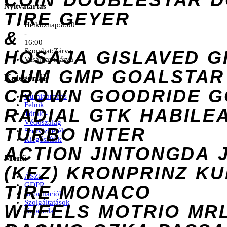
Nyitvatartás
TIRE
GEYER
Hétköznap:
8:00
&
-
16:00
Szombat:
Zárva
HOSAJA
GISLAVED
G
Vasárnap:
Zárva
GUM
GMP
GOALSTAR
Kategóriák
CROWN
GOODRIDE
G
Gumiabroncs
Felnik
RADIAL
GTK
HABILE
Tömlő-
Védőszalag
TURBO
INTER
Szervizkerék
Kiegészítők
ACTION
JINTONGDA
Menü
(KFZ)
KRONPRINZ
KU
ÁSZF
GDPR
TIRE
MONACO
Információk
Szolgáltatások
WHEELS
MOTRIO
MR
Kapcsolat