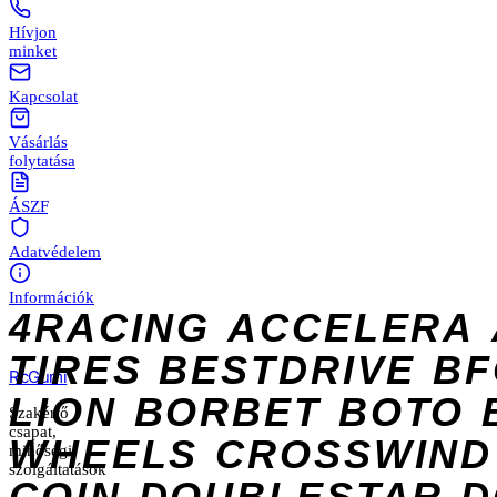
Hívjon
minket
Kapcsolat
Vásárlás
folytatása
ÁSZF
Adatvédelem
Információk
4RACING
ACCELERA
TIRES
BESTDRIVE
BF
Rc
Gumi
LION
BORBET
BOTO
Szakértő
csapat,
WHEELS
CROSSWIND
minőségi
szolgáltatások
COIN
DOUBLESTAR
D