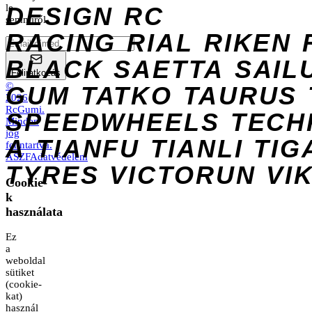
DESIGN
le
RC
semmiről.
RACING
RIAL
RIKEN
BLACK
SAETTA
SAIL
Feliratkozás
©
GUM
TATKO
TAURUS
2026
RcGumi
.
SPEEDWHEELS
TECH
Minden
jog
A
TIANFU
TIANLI
TIG
fenntartva.
ÁSZF
Adatvédelem
TYRES
VICTORUN
VI
Cookie-
k
használata
Ez
a
weboldal
sütiket
(cookie-
kat)
használ