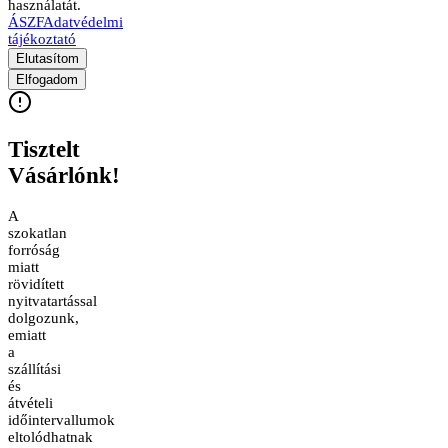
használatát.
ÁSZF
Adatvédelmi
tájékoztató
Elutasítom
Elfogadom
Tisztelt
Vásárlónk!
A
szokatlan
forróság
miatt
rövidített
nyitvatartással
dolgozunk,
emiatt
a
szállítási
és
átvételi
időintervallumok
eltolódhatnak