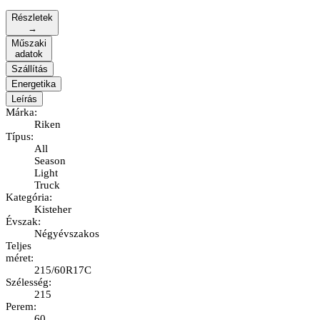
Részletek
→
Műszaki
adatok
Szállítás
Energetika
Leírás
Márka
:
Riken
Típus
:
All
Season
Light
Truck
Kategória
:
Kisteher
Évszak
:
Négyévszakos
Teljes
méret
:
215/60R17C
Szélesség
:
215
Perem
:
60