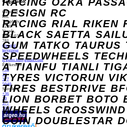
RACING
OZKA
PASS
Cégadatok
DESIGN
RC
Gumilog
Kft.
RACING
RIAL
RIKEN
Telephely
2220
Vecsés,
BLACK
SAETTA
SAIL
HRSZ:039
781
GUM
TATKO
TAURUS
útvonal
tervezése
SPEEDWHEELS
TECH
→
rcgumi.hu@gmail.com
A
TIANFU
TIANLI
TIG
Értékesítés:
+36
TYRES
VICTORUN
VI
30
377
5040
TIRES
BESTDRIVE
BF
Szerelés:
+36
LION
BORBET
BOTO
30
377
WHEELS
CROSSWIND
5040
COIN
DOUBLESTAR
D