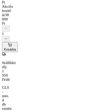
Ft
Akciós
bruttó
ár
38
000
Ft
1
Kosárba
Szállítási
díj:
1
950
Ft/db
GLS
-
min.
4
db
esetén