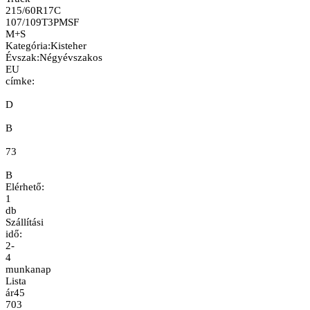
215/60R17C
107/109T
3PMSF
M+S
Kategória
:
Kisteher
Évszak
:
Négyévszakos
EU
címke:
D
B
73
B
Elérhető:
1
db
Szállítási
idő:
2-
4
munkanap
Lista
ár
45
703