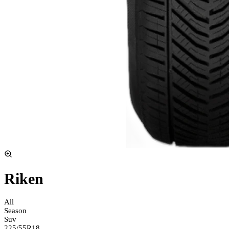
Riken
All
Season
Suv
225/55R18