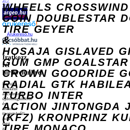
377
WHEELS
CROSSWIND
5040
COIN
DOUBLESTAR
D
TIRE
GEYER
Árukereső.hu
&
HOSAJA
GISLAVED
G
Iratkozz
GUM
GMP
GOALSTAR
fel
CROWN
GOODRIDE
G
hírlevelünkre!
RADIAL
GTK
HABILE
Értesülj
elsőként
TURBO
INTER
akcióinkról,
újdonságainkról
ACTION
JINTONGDA
és
szakmai
tippjeinkről!
(KFZ)
KRONPRINZ
KU
Add
meg
TIRE
MONACO
az