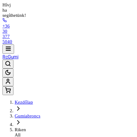
Hívj
ha
segíthetünk!
+36
30
377
5040
Rc
Gumi
Kezdőlap
Gumiabroncs
Riken
All