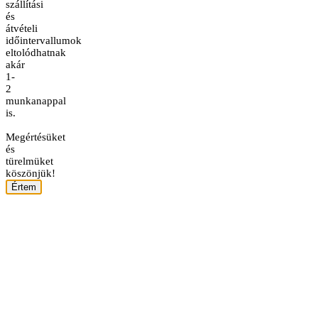
szállítási
és
átvételi
időintervallumok
eltolódhatnak
akár
1-
2
munkanappal
is.
Megértésüket
és
türelmüket
köszönjük!
Értem