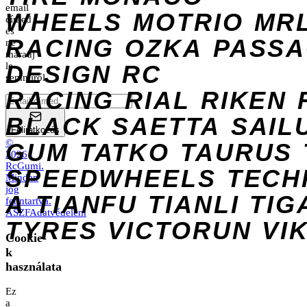
email
WHEELS
MOTRIO
MR
címed
és
RACING
OZKA
PASS
ne
maradj
DESIGN
le
RC
semmiről.
RACING
RIAL
RIKEN
BLACK
SAETTA
SAIL
Feliratkozás
©
GUM
TATKO
TAURUS
2026
RcGumi
.
SPEEDWHEELS
TECH
Minden
jog
A
TIANFU
TIANLI
TIG
fenntartva.
ÁSZF
Adatvédelem
TYRES
VICTORUN
VI
Cookie-
k
használata
Ez
a