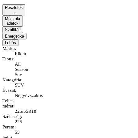
Részletek
→
Műszaki
adatok
Szállítás
Energetika
Leírás
Márka
:
Riken
Típus
:
All
Season
Suv
Kategória
:
SUV
Évszak
:
Négyévszakos
Teljes
méret
:
225/55R18
Szélesség
:
225
Perem
:
55
Felni