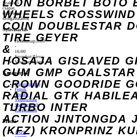
LION
BORBET
BOTO
Szakértő
csapat,
WHEELS
CROSSWIND
minőségi
szolgáltatások
COIN
DOUBLESTAR
D
Nyitvatartás
TIRE
GEYER
Hétköznap:
8:00
&
-
16:00
Szombat:
Zárva
HOSAJA
GISLAVED
G
Vasárnap:
Zárva
GUM
GMP
GOALSTAR
Kategóriák
CROWN
GOODRIDE
G
Gumiabroncs
Felnik
RADIAL
GTK
HABILE
Tömlő-
Védőszalag
TURBO
INTER
Szervizkerék
Kiegészítők
ACTION
JINTONGDA
Menü
(KFZ)
KRONPRINZ
KU
ÁSZF