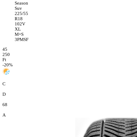
Season
Suv
225/55
R18
102V
XL
M+S
3PMSF
45
250
Ft
-
20
%
C
D
68
A