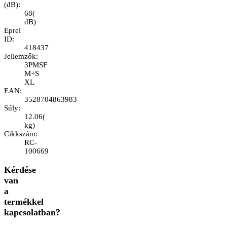
(dB)
:
68
(
dB
)
Eprel
ID
:
418437
Jellemzők
:
3PMSF
M+S
XL
EAN
:
3528704863983
Súly
:
12.06
(
kg
)
Cikkszám
:
RC-
100669
Kérdése
van
a
termékkel
kapcsolatban?