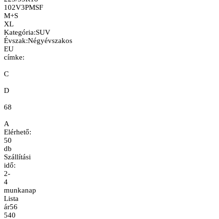
102V
3PMSF
M+S
XL
Kategória
:
SUV
Évszak
:
Négyévszakos
EU
címke:
C
D
68
A
Elérhető:
50
db
Szállítási
idő:
2-
4
munkanap
Lista
ár
56
540