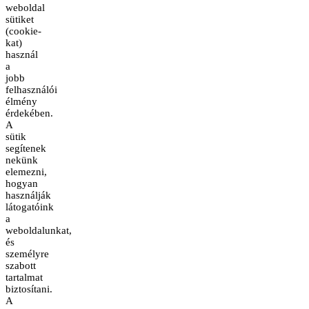
weboldal
sütiket
(cookie-
kat)
használ
a
jobb
felhasználói
élmény
érdekében.
A
sütik
segítenek
nekünk
elemezni,
hogyan
használják
látogatóink
a
weboldalunkat,
és
személyre
szabott
tartalmat
biztosítani.
A