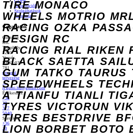
GDPR
TIRE
MONACO
Információk
Szolgáltatások
WHEELS
MOTRIO
MR
Kapcsolat
RACING
OZKA
PASS
Cégadatok
DESIGN
RC
Gumilog
Kft.
RACING
RIAL
RIKEN
Telephely
2220
Vecsés,
BLACK
SAETTA
SAIL
HRSZ:039
781
GUM
TATKO
TAURUS
útvonal
tervezése
SPEEDWHEELS
TECH
→
rcgumi.hu@gmail.com
A
TIANFU
TIANLI
TIG
Értékesítés:
+36
TYRES
VICTORUN
VI
30
377
5040
TIRES
BESTDRIVE
BF
Szerelés:
+36
LION
BORBET
BOTO
30