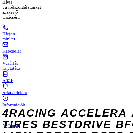
Hívja
ügyfélszolgálatunkat
szakértő
tanácsért.
Hívjon
minket
Kapcsolat
Vásárlás
folytatása
ÁSZF
Adatvédelem
Információk
4RACING
ACCELERA
TIRES
BESTDRIVE
BF
Rc
Gumi