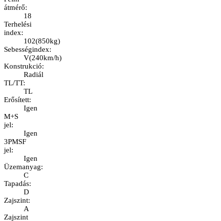
átmérő
:
18
Terhelési
index
:
102
(
850kg
)
Sebességindex
:
V
(
240km/h
)
Konstrukció
:
Radiál
TL/TT
:
TL
Erősített
:
Igen
M+S
jel
:
Igen
3PMSF
jel
:
Igen
Üzemanyag
:
C
Tapadás
:
D
Zajszint
:
A
Zajszint