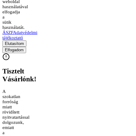
weboldal
használatával
elfogadja
a
sütik
használatát.
ÁSZF
Adatvédelmi
tájékoztató
Elutasítom
Elfogadom
Tisztelt
Vásárlónk!
A
szokatlan
forróság
miatt
rövidített
nyitvatartással
dolgozunk,
emiatt
a